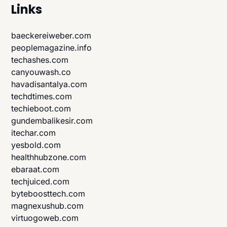
Links
baeckereiweber.com
peoplemagazine.info
techashes.com
canyouwash.co
havadisantalya.com
techdtimes.com
techieboot.com
gundembalikesir.com
itechar.com
yesbold.com
healthhubzone.com
ebaraat.com
techjuiced.com
byteboosttech.com
magnexushub.com
virtuogoweb.com