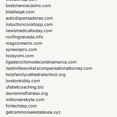
bestchancecasino.com
bilalliaqat.com
autodispensadores.com
inductioncooktopp.com
newsmedicaltoday.com
roofingnevada.info
magconnectx.com
synexispro.com
holayomi.com
ligadeciclismodecundinamarca.com
nashvilleworkerscompensationattorney.com
holyfamilycathedralschool.org
londonkiddy.com
ufabetcoaching.biz
davismindfulness.org
millionairebyte.com
fortechday.com
getcaminorealestateusa.xyz