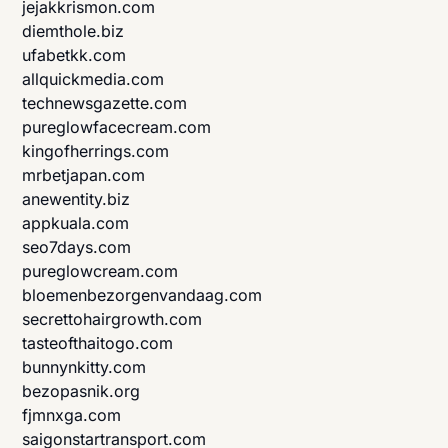
jejakkrismon.com
diemthole.biz
ufabetkk.com
allquickmedia.com
technewsgazette.com
pureglowfacecream.com
kingofherrings.com
mrbetjapan.com
anewentity.biz
appkuala.com
seo7days.com
pureglowcream.com
bloemenbezorgenvandaag.com
secrettohairgrowth.com
tasteofthaitogo.com
bunnynkitty.com
bezopasnik.org
fjmnxga.com
saigonstartransport.com