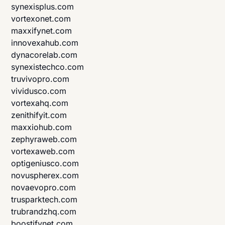
synexisplus.com
vortexonet.com
maxxifynet.com
innovexahub.com
dynacorelab.com
synexistechco.com
truvivopro.com
vividusco.com
vortexahq.com
zenithifyit.com
maxxiohub.com
zephyraweb.com
vortexaweb.com
optigeniusco.com
novuspherex.com
novaevopro.com
trusparktech.com
trubrandzhq.com
boostifynet.com