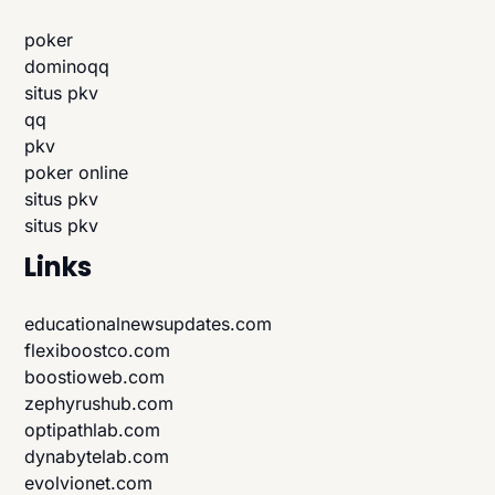
poker
dominoqq
situs pkv
qq
pkv
poker online
situs pkv
situs pkv
Links
educationalnewsupdates.com
flexiboostco.com
boostioweb.com
zephyrushub.com
optipathlab.com
dynabytelab.com
evolvionet.com