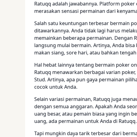
Ratuqq adalah jawabannya. Platform poker
merasakan sensasi permainan dari kenyama
Salah satu keuntungan terbesar bermain p
ditawarkannya. Anda tidak lagi harus melak
memainkan beberapa permainan. Dengan Ra
langsung mulai bermain. Artinya, Anda bisa
makan siang, sore hari, atau bahkan tenga
Hal hebat lainnya tentang bermain poker onl
Ratuqq menawarkan berbagai varian poker,
Stud. Artinya, apa pun gaya permainan pil
cocok untuk Anda.
Selain variasi permainan, Ratuqq juga men
dengan semua anggaran. Apakah Anda seor
uang besar, atau pemain biasa yang ingin
uang, ada permainan untuk Anda di Ratuqq.
Tapi mungkin daya tarik terbesar dari berm