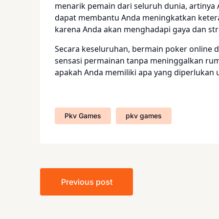
menarik pemain dari seluruh dunia, artiny
dapat membantu Anda meningkatkan keteram
karena Anda akan menghadapi gaya dan str
Secara keseluruhan, bermain poker online d
sensasi permainan tanpa meninggalkan rum
apakah Anda memiliki apa yang diperlukan 
Pkv Games
pkv games
Post
Previous post
navigation