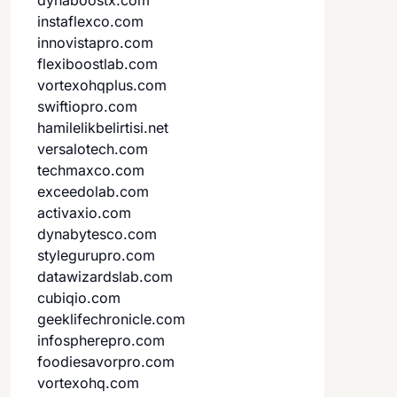
dynaboostx.com
instaflexco.com
innovistapro.com
flexiboostlab.com
vortexohqplus.com
swiftiopro.com
hamilelikbelirtisi.net
versalotech.com
techmaxco.com
exceedolab.com
activaxio.com
dynabytesco.com
stylegurupro.com
datawizardslab.com
cubiqio.com
geeklifechronicle.com
infospherepro.com
foodiesavorpro.com
vortexohq.com