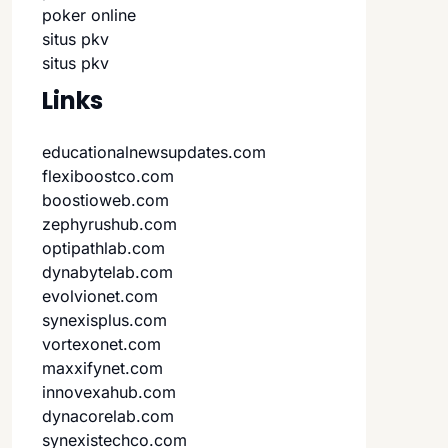
poker online
situs pkv
situs pkv
Links
educationalnewsupdates.com
flexiboostco.com
boostioweb.com
zephyrushub.com
optipathlab.com
dynabytelab.com
evolvionet.com
synexisplus.com
vortexonet.com
maxxifynet.com
innovexahub.com
dynacorelab.com
synexistechco.com