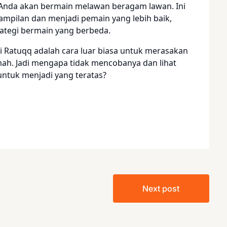
a Anda akan bermain melawan beragam lawan. Ini
pilan dan menjadi pemain yang lebih baik,
ategi bermain yang berbeda.
i Ratuqq adalah cara luar biasa untuk merasakan
ah. Jadi mengapa tidak mencobanya dan lihat
untuk menjadi yang teratas?
Next post