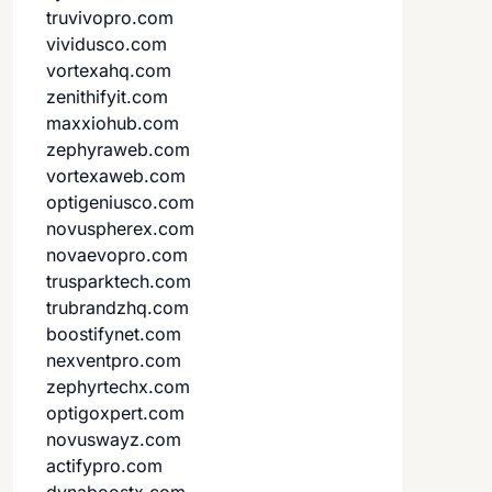
truvivopro.com
vividusco.com
vortexahq.com
zenithifyit.com
maxxiohub.com
zephyraweb.com
vortexaweb.com
optigeniusco.com
novuspherex.com
novaevopro.com
trusparktech.com
trubrandzhq.com
boostifynet.com
nexventpro.com
zephyrtechx.com
optigoxpert.com
novuswayz.com
actifypro.com