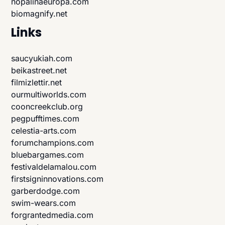
nopalinaeuropa.com
biomagnify.net
Links
saucyukiah.com
beikastreet.net
filmizlettir.net
ourmultiworlds.com
cooncreekclub.org
pegpufftimes.com
celestia-arts.com
forumchampions.com
bluebargames.com
festivaldelamalou.com
firstsigninnovations.com
garberdodge.com
swim-wears.com
forgrantedmedia.com