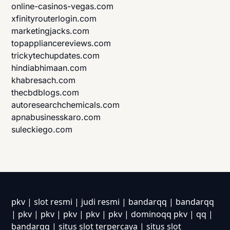
online-casinos-vegas.com
xfinityrouterlogin.com
marketingjacks.com
topappliancereviews.com
trickytechupdates.com
hindiabhimaan.com
khabresach.com
thecbdblogs.com
autoresearchchemicals.com
apnabusinesskaro.com
suleckiego.com
pkv
|
slot resmi
|
judi resmi
|
bandarqq
|
bandarqq
|
pkv
|
pkv
|
pkv
|
pkv
|
pkv
|
dominoqq pkv
|
qq
|
bandarqq
|
situs slot terpercaya
|
situs slot