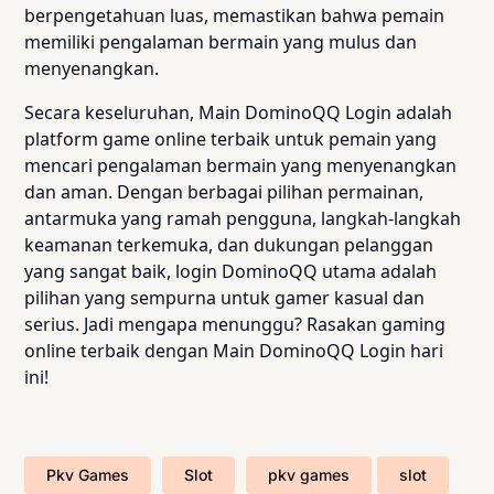
berpengetahuan luas, memastikan bahwa pemain
memiliki pengalaman bermain yang mulus dan
menyenangkan.
Secara keseluruhan, Main DominoQQ Login adalah
platform game online terbaik untuk pemain yang
mencari pengalaman bermain yang menyenangkan
dan aman. Dengan berbagai pilihan permainan,
antarmuka yang ramah pengguna, langkah-langkah
keamanan terkemuka, dan dukungan pelanggan
yang sangat baik, login DominoQQ utama adalah
pilihan yang sempurna untuk gamer kasual dan
serius. Jadi mengapa menunggu? Rasakan gaming
online terbaik dengan Main DominoQQ Login hari
ini!
Pkv Games
Slot
pkv games
slot