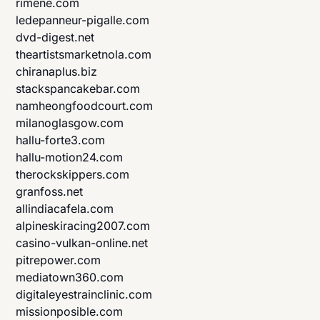
rimene.com
ledepanneur-pigalle.com
dvd-digest.net
theartistsmarketnola.com
chiranaplus.biz
stackspancakebar.com
namheongfoodcourt.com
milanoglasgow.com
hallu-forte3.com
hallu-motion24.com
therockskippers.com
granfoss.net
allindiacafela.com
alpineskiracing2007.com
casino-vulkan-online.net
pitrepower.com
mediatown360.com
digitaleyestrainclinic.com
missionposible.com