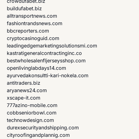
crowdufabet.biz
buildufabet.biz
alltransportnews.com
fashiontrandsnews.com
bbcreporters.com
cryptocasinoguid.com
leadingedgemarketingsolutionsmi.com
kastratigeneralcontractinginc.co
bestwholesalenfljerseysshop.com
openlivinglabdays14.com
ayurvedakonsultti-kari-nokela.com
antitraders.biz
aryanews24.com
xscape-it.com
777azino-mobile.com
cobbseniorbowl.com
technowdesign.com
durexsecurityandshipping.com
cityroofingandplannig.com