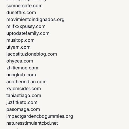
sumnercafe.com
dunetflix.com
movimientoindignados.org
milfxxxpussy.com
uptodatefamily.com
musitop.com
utyam.com
lacostituzioneblog.com
ohyeea.com
zhitiemoe.com
nungkub.com
anotherindian.com
xylemcider.com
taniaetiago.com
juzfitketo.com
pasomaga.com
impactgardencbdgummies.org
naturesstimulantcbd.net