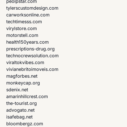
peolpstar.com
tylerscustomdesign.com
carworksonline.com
techtimesss.com
virylstore.com
motorstell.com
health150years.com
prescriptions-drug.org
technocrewsolution.com
viraltokvibes.com
vivianebritoimoveis.com
magforbes.net
monkeycap.org
sdenix.net
amarinhillcrest.com
the-tourist.org
advogato.net
isafebag.net
bloombergz.com