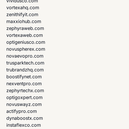
vividusco.com
vortexahq.com
zenithifyit.com
maxxiohub.com
zephyraweb.com
vortexaweb.com
optigeniusco.com
novuspherex.com
novaevopro.com
trusparktech.com
trubrandzhq.com
boostifynet.com
nexventpro.com
zephyrtechx.com
optigoxpert.com
novuswayz.com
actifypro.com
dynaboostx.com
instaflexco.com