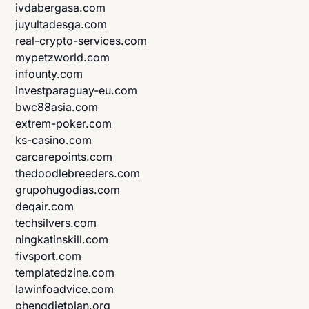
ivdabergasa.com
juyultadesga.com
real-crypto-services.com
mypetzworld.com
infounty.com
investparaguay-eu.com
bwc88asia.com
extrem-poker.com
ks-casino.com
carcarepoints.com
thedoodlebreeders.com
grupohugodias.com
deqair.com
techsilvers.com
ningkatinskill.com
fivsport.com
templatedzine.com
lawinfoadvice.com
phenqdietplan.org