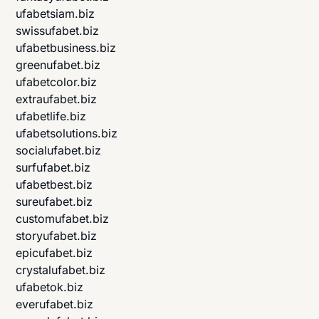
ufabetsiam.biz
swissufabet.biz
ufabetbusiness.biz
greenufabet.biz
ufabetcolor.biz
extraufabet.biz
ufabetlife.biz
ufabetsolutions.biz
socialufabet.biz
surfufabet.biz
ufabetbest.biz
sureufabet.biz
customufabet.biz
storyufabet.biz
epicufabet.biz
crystalufabet.biz
ufabetok.biz
everufabet.biz