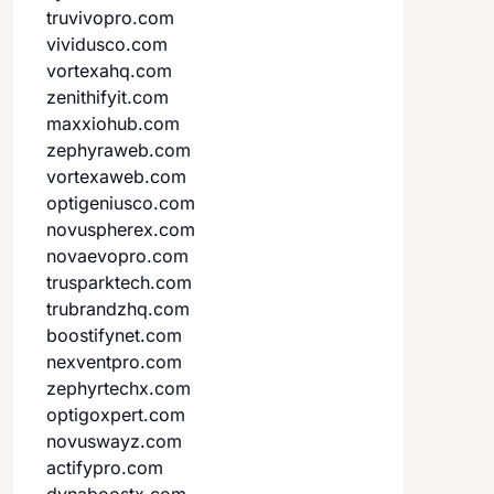
truvivopro.com
vividusco.com
vortexahq.com
zenithifyit.com
maxxiohub.com
zephyraweb.com
vortexaweb.com
optigeniusco.com
novuspherex.com
novaevopro.com
trusparktech.com
trubrandzhq.com
boostifynet.com
nexventpro.com
zephyrtechx.com
optigoxpert.com
novuswayz.com
actifypro.com