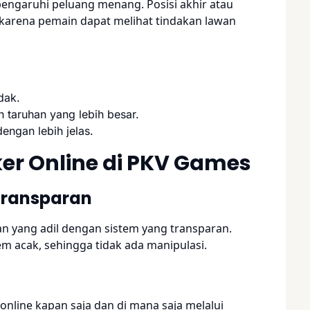
engaruhi peluang menang. Posisi akhir atau
karena pemain dapat melihat tindakan lawan
dak.
taruhan yang lebih besar.
ngan lebih jelas.
er Online di PKV Games
Transparan
yang adil dengan sistem yang transparan.
tem acak, sehingga tidak ada manipulasi.
line kapan saja dan di mana saja melalui