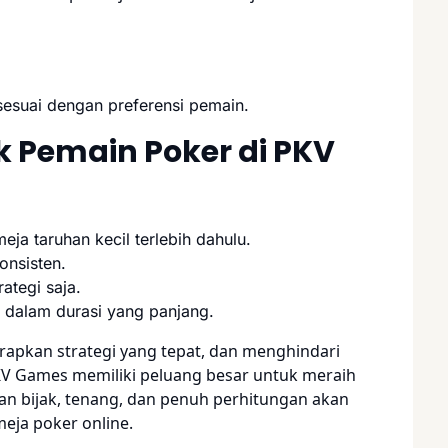
sesuai dengan preferensi pemain.
 Pemain Poker di PKV
eja taruhan kecil terlebih dahulu.
onsisten.
ategi saja.
 dalam durasi yang panjang.
pkan strategi yang tepat, dan menghindari
KV Games memiliki peluang besar untuk meraih
n bijak, tenang, dan penuh perhitungan akan
eja poker online.