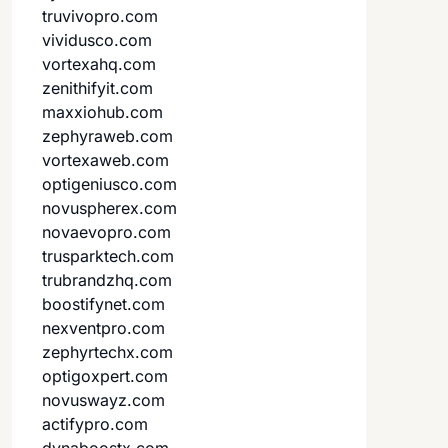
truvivopro.com
vividusco.com
vortexahq.com
zenithifyit.com
maxxiohub.com
zephyraweb.com
vortexaweb.com
optigeniusco.com
novuspherex.com
novaevopro.com
trusparktech.com
trubrandzhq.com
boostifynet.com
nexventpro.com
zephyrtechx.com
optigoxpert.com
novuswayz.com
actifypro.com