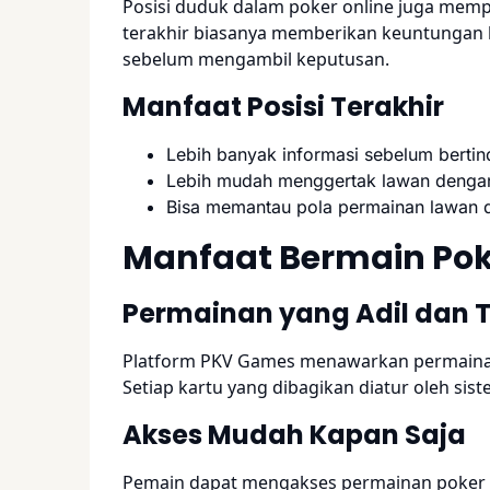
Posisi duduk dalam poker online juga memp
terakhir biasanya memberikan keuntungan 
sebelum mengambil keputusan.
Manfaat Posisi Terakhir
Lebih banyak informasi sebelum bertin
Lebih mudah menggertak lawan dengan 
Bisa memantau pola permainan lawan de
Manfaat Bermain Pok
Permainan yang Adil dan 
Platform PKV Games menawarkan permainan 
Setiap kartu yang dibagikan diatur oleh sis
Akses Mudah Kapan Saja
Pemain dapat mengakses permainan poker on