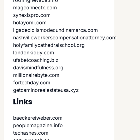
roofingnevada.info
magconnectx.com
synexispro.com
holayomi.com
ligadeciclismodecundinamarca.com
nashvilleworkerscompensationattorney.com
holyfamilycathedralschool.org
londonkiddy.com
ufabetcoaching.biz
davismindfulness.org
millionairebyte.com
fortechday.com
getcaminorealestateusa.xyz
Links
baeckereiweber.com
peoplemagazine.info
techashes.com