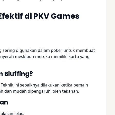
Efektif di PKV Games
ang sering digunakan dalam poker untuk membuat
enyerah meskipun mereka memiliki kartu yang
 Bluffing?
Teknik ini sebaiknya dilakukan ketika pemain
ah dan mudah dipengaruhi oleh tekanan.
wan
alasan jelas.