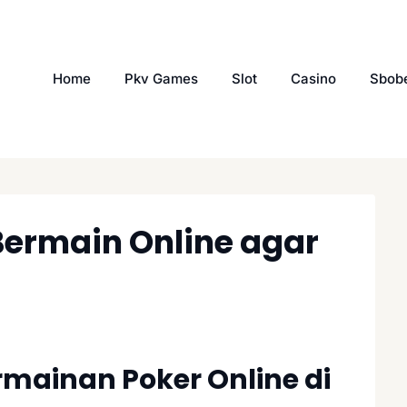
Home
Pkv Games
Slot
Casino
Sbob
 Bermain Online agar
ainan Poker Online di