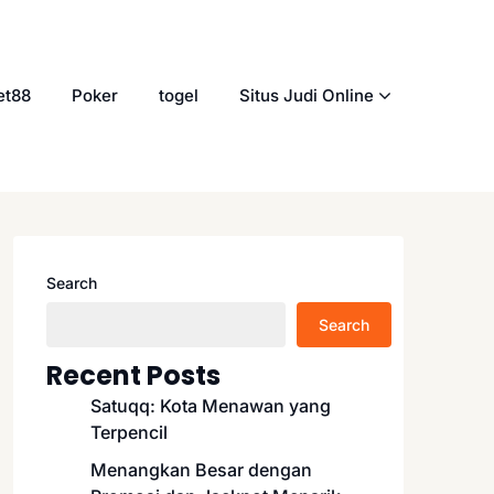
et88
Poker
togel
Situs Judi Online
Search
Search
Recent Posts
Satuqq: Kota Menawan yang
Terpencil
Menangkan Besar dengan