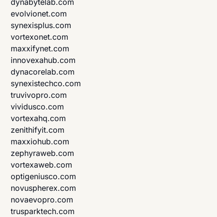
dynabytelab.com
evolvionet.com
synexisplus.com
vortexonet.com
maxxifynet.com
innovexahub.com
dynacorelab.com
synexistechco.com
truvivopro.com
vividusco.com
vortexahq.com
zenithifyit.com
maxxiohub.com
zephyraweb.com
vortexaweb.com
optigeniusco.com
novuspherex.com
novaevopro.com
trusparktech.com