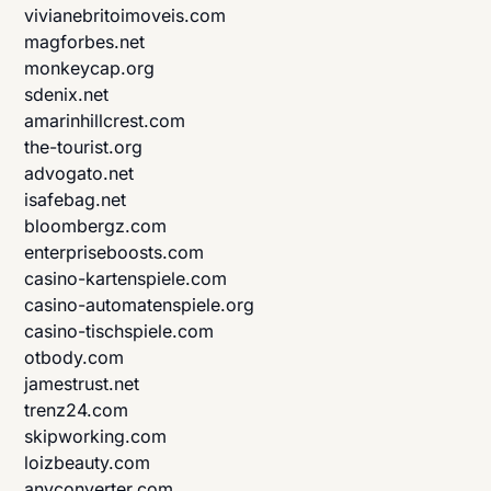
vivianebritoimoveis.com
magforbes.net
monkeycap.org
sdenix.net
amarinhillcrest.com
the-tourist.org
advogato.net
isafebag.net
bloombergz.com
enterpriseboosts.com
casino-kartenspiele.com
casino-automatenspiele.org
casino-tischspiele.com
otbody.com
jamestrust.net
trenz24.com
skipworking.com
loizbeauty.com
anyconverter.com