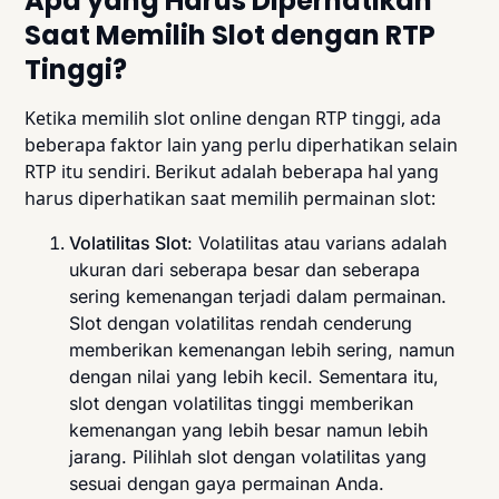
Apa yang Harus Diperhatikan
Saat Memilih Slot dengan RTP
Tinggi?
Ketika memilih slot online dengan RTP tinggi, ada
beberapa faktor lain yang perlu diperhatikan selain
RTP itu sendiri. Berikut adalah beberapa hal yang
harus diperhatikan saat memilih permainan slot:
Volatilitas Slot
: Volatilitas atau varians adalah
ukuran dari seberapa besar dan seberapa
sering kemenangan terjadi dalam permainan.
Slot dengan volatilitas rendah cenderung
memberikan kemenangan lebih sering, namun
dengan nilai yang lebih kecil. Sementara itu,
slot dengan volatilitas tinggi memberikan
kemenangan yang lebih besar namun lebih
jarang. Pilihlah slot dengan volatilitas yang
sesuai dengan gaya permainan Anda.