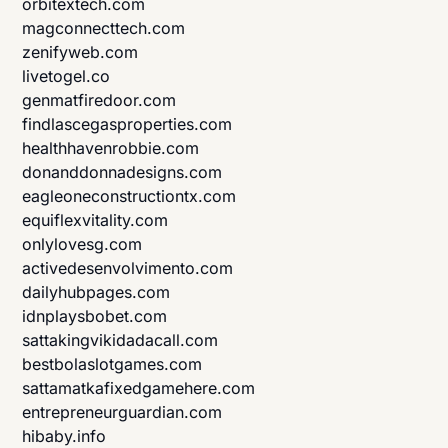
orbitextech.com
magconnecttech.com
zenifyweb.com
livetogel.co
genmatfiredoor.com
findlascegasproperties.com
healthhavenrobbie.com
donanddonnadesigns.com
eagleoneconstructiontx.com
equiflexvitality.com
onlylovesg.com
activedesenvolvimento.com
dailyhubpages.com
idnplaysbobet.com
sattakingvikidadacall.com
bestbolaslotgames.com
sattamatkafixedgamehere.com
entrepreneurguardian.com
hibaby.info