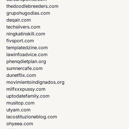
thedoodlebreeders.com
grupohugodias.com
deqair.com
techsilvers.com
ningkatinskill.com
fivsport.com
templatedzine.com
lawinfoadvice.com
phenqdietplan.org
sumnercafe.com
dunetflix.com
movimientoindignados.org
milfxxxpussy.com
uptodatefamily.com
musitop.com
utyam.com
lacostituzioneblog.com
ohyeea.com