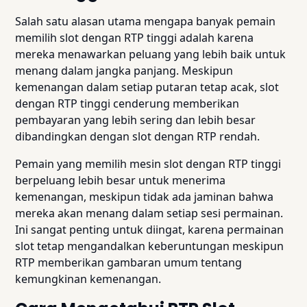
Salah satu alasan utama mengapa banyak pemain
memilih slot dengan RTP tinggi adalah karena
mereka menawarkan peluang yang lebih baik untuk
menang dalam jangka panjang. Meskipun
kemenangan dalam setiap putaran tetap acak, slot
dengan RTP tinggi cenderung memberikan
pembayaran yang lebih sering dan lebih besar
dibandingkan dengan slot dengan RTP rendah.
Pemain yang memilih mesin slot dengan RTP tinggi
berpeluang lebih besar untuk menerima
kemenangan, meskipun tidak ada jaminan bahwa
mereka akan menang dalam setiap sesi permainan.
Ini sangat penting untuk diingat, karena permainan
slot tetap mengandalkan keberuntungan meskipun
RTP memberikan gambaran umum tentang
kemungkinan kemenangan.