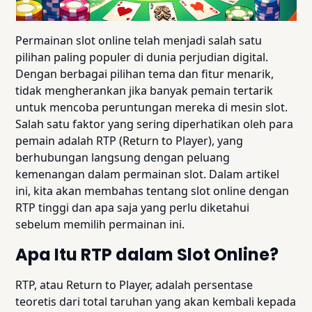
Permainan slot online telah menjadi salah satu
pilihan paling populer di dunia perjudian digital.
Dengan berbagai pilihan tema dan fitur menarik,
tidak mengherankan jika banyak pemain tertarik
untuk mencoba peruntungan mereka di mesin slot.
Salah satu faktor yang sering diperhatikan oleh para
pemain adalah RTP (Return to Player), yang
berhubungan langsung dengan peluang
kemenangan dalam permainan slot. Dalam artikel
ini, kita akan membahas tentang slot online dengan
RTP tinggi dan apa saja yang perlu diketahui
sebelum memilih permainan ini.
Apa Itu RTP dalam Slot Online?
RTP, atau Return to Player, adalah persentase
teoretis dari total taruhan yang akan kembali kepada