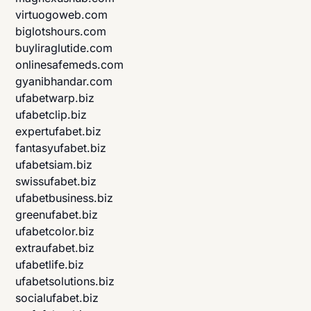
virtuogoweb.com
biglotshours.com
buyliraglutide.com
onlinesafemeds.com
gyanibhandar.com
ufabetwarp.biz
ufabetclip.biz
expertufabet.biz
fantasyufabet.biz
ufabetsiam.biz
swissufabet.biz
ufabetbusiness.biz
greenufabet.biz
ufabetcolor.biz
extraufabet.biz
ufabetlife.biz
ufabetsolutions.biz
socialufabet.biz