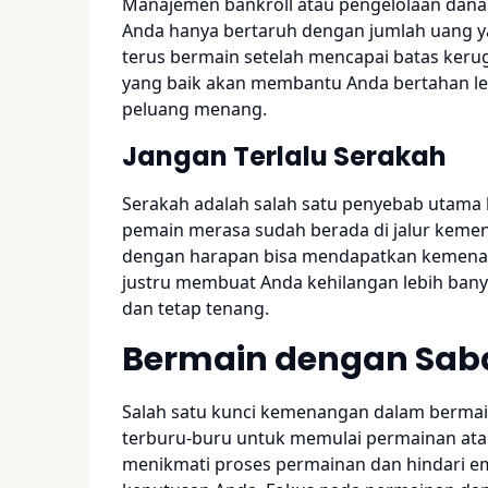
Manajemen bankroll atau pengelolaan dana 
Anda hanya bertaruh dengan jumlah uang ya
terus bermain setelah mencapai batas kerug
yang baik akan membantu Anda bertahan l
peluang menang.
Jangan Terlalu Serakah
Serakah adalah salah satu penyebab utama 
pemain merasa sudah berada di jalur kem
dengan harapan bisa mendapatkan kemenang
justru membuat Anda kehilangan lebih banya
dan tetap tenang.
Bermain dengan Saba
Salah satu kunci kemenangan dalam bermain
terburu-buru untuk memulai permainan ata
menikmati proses permainan dan hindari e