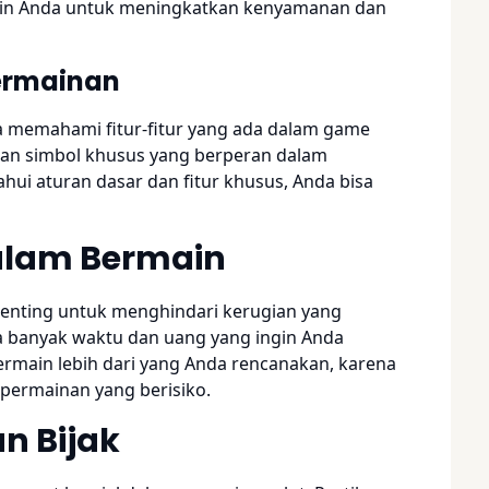
ain Anda untuk meningkatkan kenyamanan dan
Permainan
 memahami fitur-fitur yang ada dalam game
 dan simbol khusus yang berperan dalam
 aturan dasar dan fitur khusus, Anda bisa
alam Bermain
enting untuk menghindari kerugian yang
pa banyak waktu dan uang yang ingin Anda
ermain lebih dari yang Anda rencanakan, karena
 permainan yang berisiko.
n Bijak