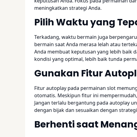
keputusan Anda. Fokus pada permainan da
meningkatkan strategi Anda.
Pilih Waktu yang Tep
Terkadang, waktu bermain juga berpengaru
bermain saat Anda merasa lelah atau tertek
Anda membuat keputusan yang lebih baik d
kondisi yang optimal, lebih baik tunda per
Gunakan Fitur Autopl
Fitur autoplay pada permainan slot memun
otomatis. Meskipun fitur ini mempermuda
Jangan terlalu bergantung pada autoplay u
dengan bijak dan sesuaikan dengan strateg
Berhenti saat Menan