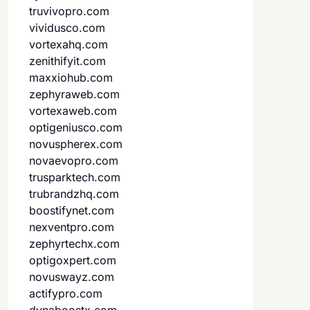
truvivopro.com
vividusco.com
vortexahq.com
zenithifyit.com
maxxiohub.com
zephyraweb.com
vortexaweb.com
optigeniusco.com
novuspherex.com
novaevopro.com
trusparktech.com
trubrandzhq.com
boostifynet.com
nexventpro.com
zephyrtechx.com
optigoxpert.com
novuswayz.com
actifypro.com