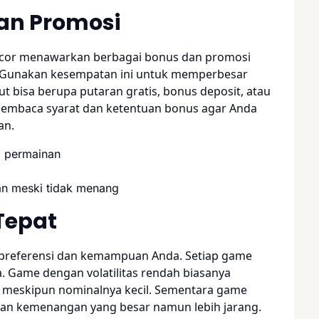
an Promosi
acor
menawarkan berbagai bonus dan promosi
 Gunakan kesempatan ini untuk memperbesar
 bisa berupa putaran gratis, bonus deposit, atau
embaca syarat dan ketentuan bonus agar Anda
an.
i permainan
n meski tidak menang
Tepat
n preferensi dan kemampuan Anda. Setiap game
da. Game dengan volatilitas rendah biasanya
 meskipun nominalnya kecil. Sementara game
kan kemenangan yang besar namun lebih jarang.