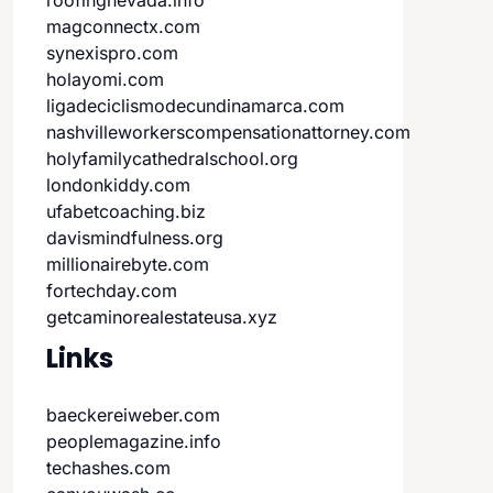
roofingnevada.info
magconnectx.com
synexispro.com
holayomi.com
ligadeciclismodecundinamarca.com
nashvilleworkerscompensationattorney.com
holyfamilycathedralschool.org
londonkiddy.com
ufabetcoaching.biz
davismindfulness.org
millionairebyte.com
fortechday.com
getcaminorealestateusa.xyz
Links
baeckereiweber.com
peoplemagazine.info
techashes.com