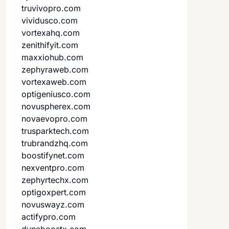
truvivopro.com
vividusco.com
vortexahq.com
zenithifyit.com
maxxiohub.com
zephyraweb.com
vortexaweb.com
optigeniusco.com
novuspherex.com
novaevopro.com
trusparktech.com
trubrandzhq.com
boostifynet.com
nexventpro.com
zephyrtechx.com
optigoxpert.com
novuswayz.com
actifypro.com