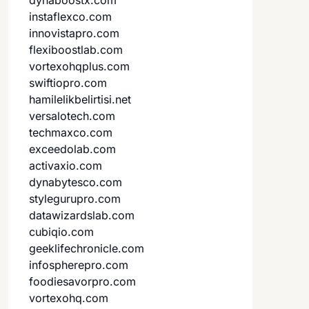
dynaboostx.com
instaflexco.com
innovistapro.com
flexiboostlab.com
vortexohqplus.com
swiftiopro.com
hamilelikbelirtisi.net
versalotech.com
techmaxco.com
exceedolab.com
activaxio.com
dynabytesco.com
stylegurupro.com
datawizardslab.com
cubiqio.com
geeklifechronicle.com
infospherepro.com
foodiesavorpro.com
vortexohq.com