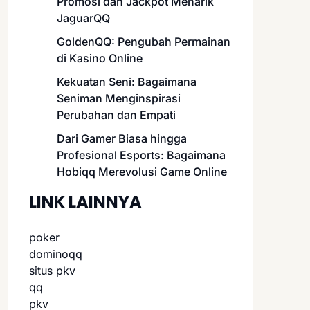
Promosi dan Jackpot Menarik
JaguarQQ
GoldenQQ: Pengubah Permainan
di Kasino Online
Kekuatan Seni: Bagaimana
Seniman Menginspirasi
Perubahan dan Empati
Dari Gamer Biasa hingga
Profesional Esports: Bagaimana
Hobiqq Merevolusi Game Online
LINK LAINNYA
poker
dominoqq
situs pkv
qq
pkv