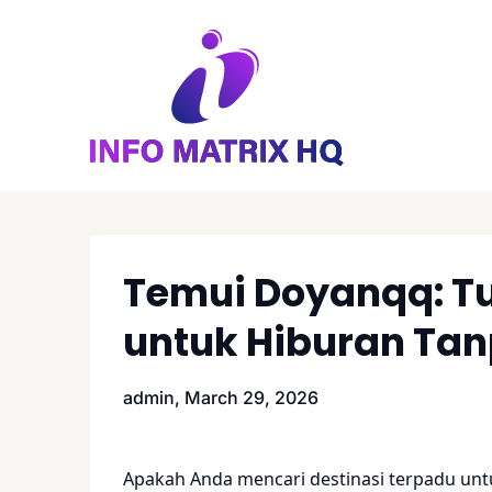
Skip
to
content
Temui Doyanqq: T
untuk Hiburan Tan
admin,
March 29, 2026
Apakah Anda mencari destinasi terpadu unt