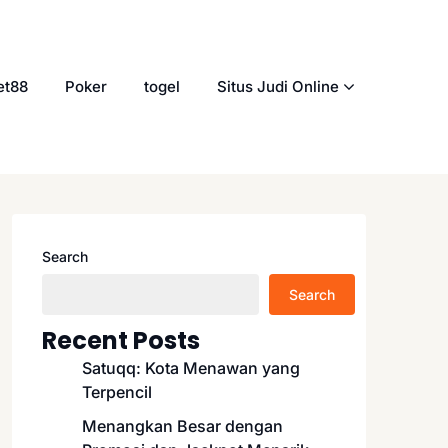
et88
Poker
togel
Situs Judi Online
Search
Search
Recent Posts
Satuqq: Kota Menawan yang
Terpencil
Menangkan Besar dengan