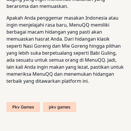
beraroma dan memuaskan.
Apakah Anda penggemar masakan Indonesia atau
ingin menjelajahi rasa baru, MenuQQ memiliki
berbagai macam hidangan yang pasti akan
memuaskan hasrat Anda. Dari hidangan klasik
seperti Nasi Goreng dan Mie Goreng hingga pilihan
yang lebih suka berpetualang seperti Babi Guling,
ada sesuatu untuk semua orang di MenuQQ. Jadi,
lain kali Anda ingin makan yang lezat, pastikan untuk
memeriksa MenuQQ dan menemukan hidangan
terbaik yang ditawarkan platform ini.
Pkv Games
pkv games