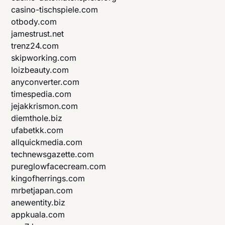
casino-tischspiele.com
otbody.com
jamestrust.net
trenz24.com
skipworking.com
loizbeauty.com
anyconverter.com
timespedia.com
jejakkrismon.com
diemthole.biz
ufabetkk.com
allquickmedia.com
technewsgazette.com
pureglowfacecream.com
kingofherrings.com
mrbetjapan.com
anewentity.biz
appkuala.com