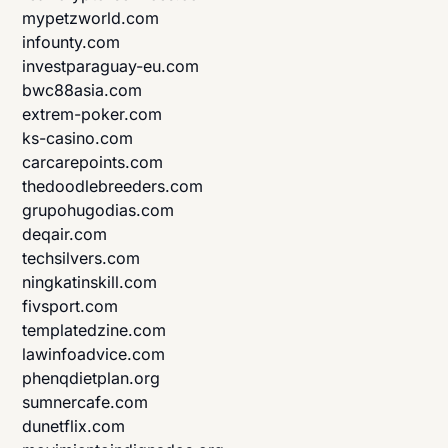
mypetzworld.com
infounty.com
investparaguay-eu.com
bwc88asia.com
extrem-poker.com
ks-casino.com
carcarepoints.com
thedoodlebreeders.com
grupohugodias.com
deqair.com
techsilvers.com
ningkatinskill.com
fivsport.com
templatedzine.com
lawinfoadvice.com
phenqdietplan.org
sumnercafe.com
dunetflix.com