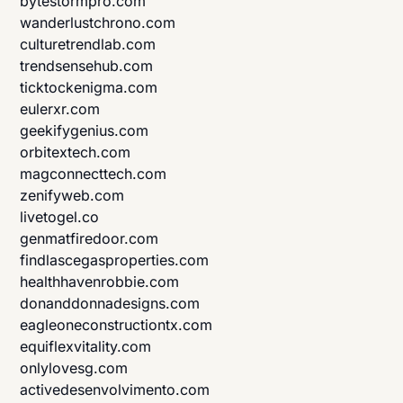
bytestormpro.com
wanderlustchrono.com
culturetrendlab.com
trendsensehub.com
ticktockenigma.com
eulerxr.com
geekifygenius.com
orbitextech.com
magconnecttech.com
zenifyweb.com
livetogel.co
genmatfiredoor.com
findlascegasproperties.com
healthhavenrobbie.com
donanddonnadesigns.com
eagleoneconstructiontx.com
equiflexvitality.com
onlylovesg.com
activedesenvolvimento.com