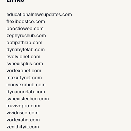
educationalnewsupdates.com
flexiboostco.com
boostioweb.com
zephyrushub.com
optipathlab.com
dynabytelab.com
evolvionet.com
synexisplus.com
vortexonet.com
maxxifynet.com
innovexahub.com
dynacorelab.com
synexistechco.com
truvivopro.com
vividusco.com
vortexahq.com
zenithifyit.com