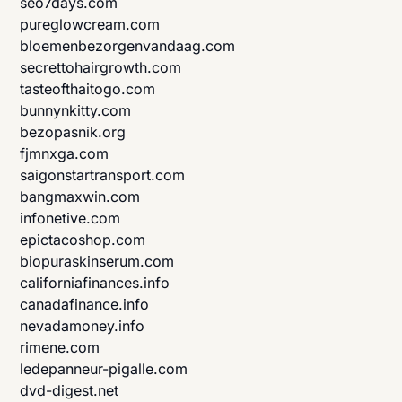
seo7days.com
pureglowcream.com
bloemenbezorgenvandaag.com
secrettohairgrowth.com
tasteofthaitogo.com
bunnynkitty.com
bezopasnik.org
fjmnxga.com
saigonstartransport.com
bangmaxwin.com
infonetive.com
epictacoshop.com
biopuraskinserum.com
californiafinances.info
canadafinance.info
nevadamoney.info
rimene.com
ledepanneur-pigalle.com
dvd-digest.net