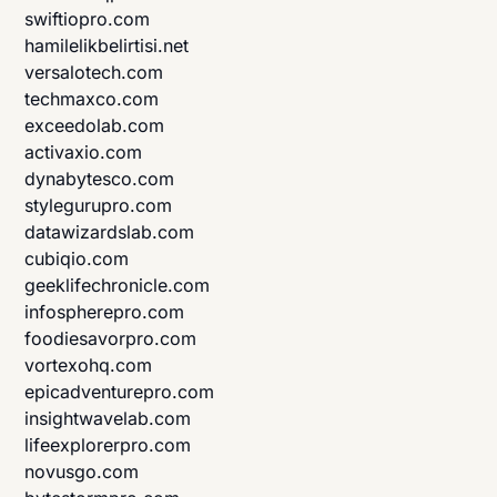
swiftiopro.com
hamilelikbelirtisi.net
versalotech.com
techmaxco.com
exceedolab.com
activaxio.com
dynabytesco.com
stylegurupro.com
datawizardslab.com
cubiqio.com
geeklifechronicle.com
infospherepro.com
foodiesavorpro.com
vortexohq.com
epicadventurepro.com
insightwavelab.com
lifeexplorerpro.com
novusgo.com