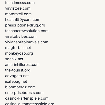
techtimesss.com
virylstore.com
motorstell.com
health150years.com
prescriptions-drug.org
technocrewsolution.com
viraltokvibes.com
vivianebritoimoveis.com
magforbes.net
monkeycap.org
sdenix.net
amarinhillcrest.com
the-tourist.org
advogato.net
isafebag.net
bloombergz.com
enterpriseboosts.com
casino-kartenspiele.com
casino-automatenspiele.org