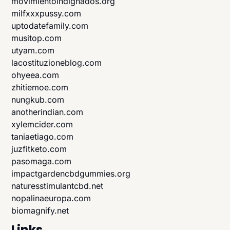
movimientoindignados.org
milfxxxpussy.com
uptodatefamily.com
musitop.com
utyam.com
lacostituzioneblog.com
ohyeea.com
zhitiemoe.com
nungkub.com
anotherindian.com
xylemcider.com
taniaetiago.com
juzfitketo.com
pasomaga.com
impactgardencbdgummies.org
naturesstimulantcbd.net
nopalinaeuropa.com
biomagnify.net
Links