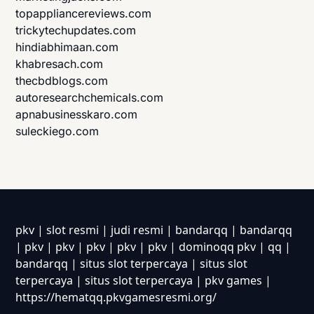
topappliancereviews.com
trickytechupdates.com
hindiabhimaan.com
khabresach.com
thecbdblogs.com
autoresearchchemicals.com
apnabusinesskaro.com
suleckiego.com
pkv
|
slot resmi
|
judi resmi
|
bandarqq
|
bandarqq
|
pkv
|
pkv
|
pkv
|
pkv
|
pkv
|
dominoqq pkv
|
qq
|
bandarqq
|
situs slot terpercaya
|
situs slot
terpercaya
|
situs slot terpercaya
|
pkv games
|
https://hematqq.pkvgamesresmi.org/