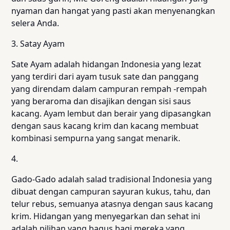
nyaman dan hangat yang pasti akan menyenangkan
selera Anda.
3. Satay Ayam
Sate Ayam adalah hidangan Indonesia yang lezat
yang terdiri dari ayam tusuk sate dan panggang
yang direndam dalam campuran rempah -rempah
yang beraroma dan disajikan dengan sisi saus
kacang. Ayam lembut dan berair yang dipasangkan
dengan saus kacang krim dan kacang membuat
kombinasi sempurna yang sangat menarik.
4.
Gado-Gado adalah salad tradisional Indonesia yang
dibuat dengan campuran sayuran kukus, tahu, dan
telur rebus, semuanya atasnya dengan saus kacang
krim. Hidangan yang menyegarkan dan sehat ini
adalah pilihan yang bagus bagi mereka yang