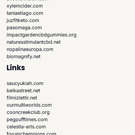
xylemcider.com
taniaetiago.com
juzfitketo.com
pasomaga.com
impactgardencbdgummies.org
naturesstimulantcbd.net
nopalinaeuropa.com
biomagnify.net
Links
saucyukiah.com
beikastreet.net
filmizlettir.net
ourmultiworlds.com
cooncreekclub.org
pegpufftimes.com
celestia-arts.com
forumchampions.com