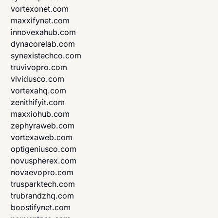
vortexonet.com
maxxifynet.com
innovexahub.com
dynacorelab.com
synexistechco.com
truvivopro.com
vividusco.com
vortexahq.com
zenithifyit.com
maxxiohub.com
zephyraweb.com
vortexaweb.com
optigeniusco.com
novuspherex.com
novaevopro.com
trusparktech.com
trubrandzhq.com
boostifynet.com