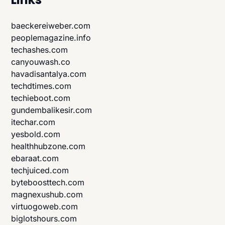
baeckereiweber.com
peoplemagazine.info
techashes.com
canyouwash.co
havadisantalya.com
techdtimes.com
techieboot.com
gundembalikesir.com
itechar.com
yesbold.com
healthhubzone.com
ebaraat.com
techjuiced.com
byteboosttech.com
magnexushub.com
virtuogoweb.com
biglotshours.com