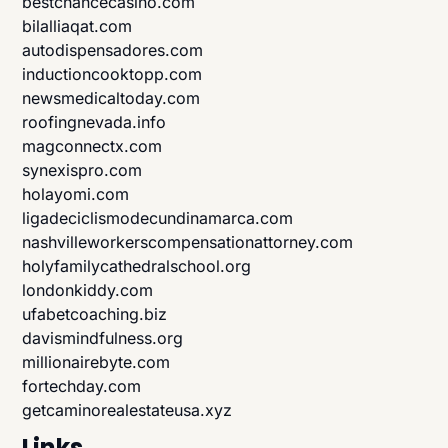
bestchancecasino.com
bilalliaqat.com
autodispensadores.com
inductioncooktopp.com
newsmedicaltoday.com
roofingnevada.info
magconnectx.com
synexispro.com
holayomi.com
ligadeciclismodecundinamarca.com
nashvilleworkerscompensationattorney.com
holyfamilycathedralschool.org
londonkiddy.com
ufabetcoaching.biz
davismindfulness.org
millionairebyte.com
fortechday.com
getcaminorealestateusa.xyz
Links