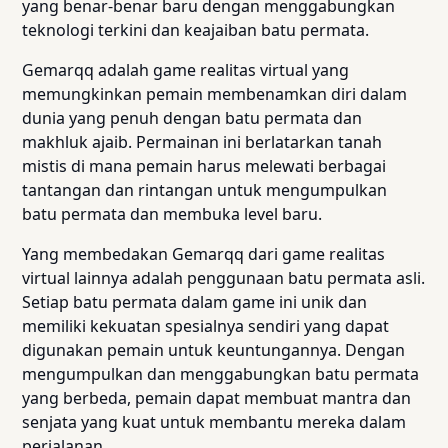
yang benar-benar baru dengan menggabungkan
teknologi terkini dan keajaiban batu permata.
Gemarqq adalah game realitas virtual yang
memungkinkan pemain membenamkan diri dalam
dunia yang penuh dengan batu permata dan
makhluk ajaib. Permainan ini berlatarkan tanah
mistis di mana pemain harus melewati berbagai
tantangan dan rintangan untuk mengumpulkan
batu permata dan membuka level baru.
Yang membedakan Gemarqq dari game realitas
virtual lainnya adalah penggunaan batu permata asli.
Setiap batu permata dalam game ini unik dan
memiliki kekuatan spesialnya sendiri yang dapat
digunakan pemain untuk keuntungannya. Dengan
mengumpulkan dan menggabungkan batu permata
yang berbeda, pemain dapat membuat mantra dan
senjata yang kuat untuk membantu mereka dalam
perjalanan.