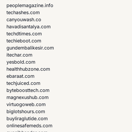
peoplemagazine.info
techashes.com
canyouwash.co
havadisantalya.com
techdtimes.com
techieboot.com
gundembalikesir.com
itechar.com
yesbold.com
healthhubzone.com
ebaraat.com
techjuiced.com
byteboosttech.com
magnexushub.com
virtuogoweb.com
biglotshours.com
buyliraglutide.com
onlinesafemeds.com