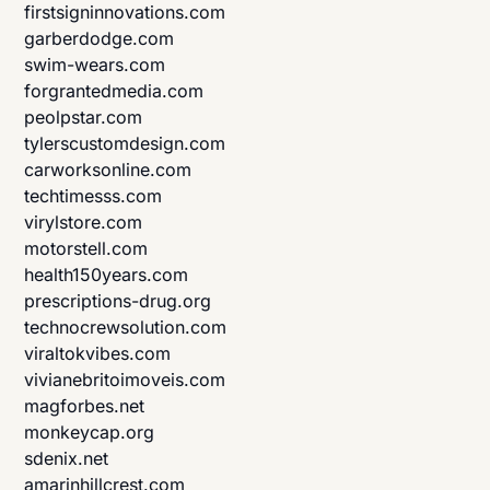
firstsigninnovations.com
garberdodge.com
swim-wears.com
forgrantedmedia.com
peolpstar.com
tylerscustomdesign.com
carworksonline.com
techtimesss.com
virylstore.com
motorstell.com
health150years.com
prescriptions-drug.org
technocrewsolution.com
viraltokvibes.com
vivianebritoimoveis.com
magforbes.net
monkeycap.org
sdenix.net
amarinhillcrest.com