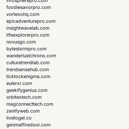
infospherepro.com
foodiesavorpro.com
vortexohq.com
epicadventurepro.com
insightwavelab.com
lifeexplorerpro.com
novusgo.com
bytestormpro.com
wanderlustchrono.com
culturetrendlab.com
trendsensehub.com
ticktockenigma.com
eulerxr.com
geekifygenius.com
orbitextech.com
magconnecttech.com
zenifyweb.com
livetogel.co
genmatfiredoor.com