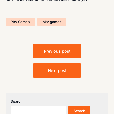
Pkv Games
pkv games
Post
Previous post
navigation
Next post
Search
Search