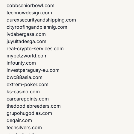
cobbseniorbowl.com
technowdesign.com
durexsecurityandshipping.com
cityroofingandplannig.com
ivdabergasa.com
juyultadesga.com
real-crypto-services.com
mypetzworld.com
infounty.com
investparaguay-eu.com
bwc88asia.com
extrem-poker.com
ks-casino.com
carcarepoints.com
thedoodlebreeders.com
grupohugodias.com
deqair.com
techsilvers.com