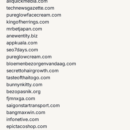
allquickmedia.com
technewsgazette.com
pureglowfacecream.com
kingofherrings.com
mrbetjapan.com
anewentity.biz
appkuala.com
seo7days.com
pureglowcream.com
bloemenbezorgenvandaag.com
secrettohairgrowth.com
tasteofthaitogo.com
bunnynkitty.com
bezopasnik.org
fjmnxga.com
saigonstartransport.com
bangmaxwin.com
infonetive.com
epictacoshop.com