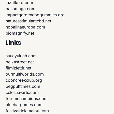
juzfitketo.com
pasomaga.com
impactgardencbdgummies.org
naturesstimulantcbd.net
nopalinaeuropa.com
biomagnify.net
Links
saucyukiah.com
beikastreet.net
filmizlettir.net
ourmultiworlds.com
cooncreekclub.org
pegpufftimes.com
celestia-arts.com
forumchampions.com
bluebargames.com
festivaldelamalou.com