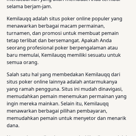
selama berjam-jam.
Kemilauqq adalah situs poker online populer yang
menawarkan berbagai macam permainan,
turnamen, dan promosi untuk membuat pemain
tetap terlibat dan bersemangat. Apakah Anda
seorang profesional poker berpengalaman atau
baru memulai, Kemilauqq memiliki sesuatu untuk
semua orang.
Salah satu hal yang membedakan Kemilauqq dari
situs poker online lainnya adalah antarmukanya
yang ramah pengguna. Situs ini mudah dinavigasi,
memudahkan pemain menemukan permainan yang
ingin mereka mainkan. Selain itu, Kemilauqq
menawarkan berbagai pilihan pembayaran,
memudahkan pemain untuk menyetor dan menarik
dana.