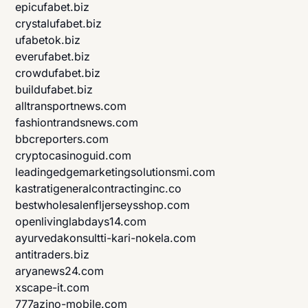
epicufabet.biz
crystalufabet.biz
ufabetok.biz
everufabet.biz
crowdufabet.biz
buildufabet.biz
alltransportnews.com
fashiontrandsnews.com
bbcreporters.com
cryptocasinoguid.com
leadingedgemarketingsolutionsmi.com
kastratigeneralcontractinginc.co
bestwholesalenfljerseysshop.com
openlivinglabdays14.com
ayurvedakonsultti-kari-nokela.com
antitraders.biz
aryanews24.com
xscape-it.com
777azino-mobile.com