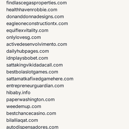
findlascegasproperties.com
healthhavenrobbie.com
donanddonnadesigns.com
eagleoneconstructiontx.com
equiflexvitality.com
onlylovesg.com
activedesenvolvimento.com
dailyhubpages.com
idnplaysbobet.com
sattakingvikidadacall.com
bestbolaslotgames.com
sattamatkafixedgamehere.com
entrepreneurguardian.com
hibaby.info
paperwashington.com
weedemup.com
bestchancecasino.com
bilalliaqat.com
autodispensadores.com