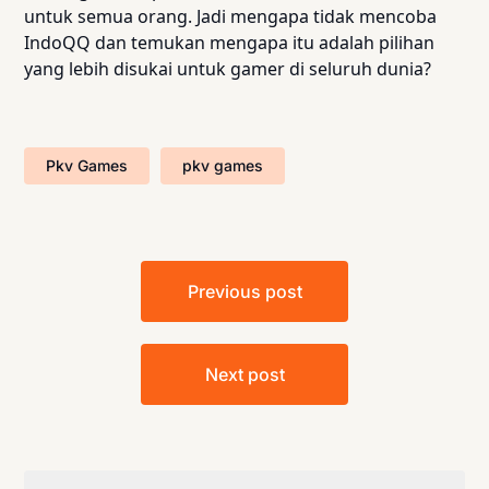
untuk semua orang. Jadi mengapa tidak mencoba
IndoQQ dan temukan mengapa itu adalah pilihan
yang lebih disukai untuk gamer di seluruh dunia?
Pkv Games
pkv games
Post
Previous post
navigation
Next post