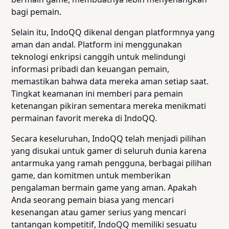
bagi pemain.
Selain itu, IndoQQ dikenal dengan platformnya yang
aman dan andal. Platform ini menggunakan
teknologi enkripsi canggih untuk melindungi
informasi pribadi dan keuangan pemain,
memastikan bahwa data mereka aman setiap saat.
Tingkat keamanan ini memberi para pemain
ketenangan pikiran sementara mereka menikmati
permainan favorit mereka di IndoQQ.
Secara keseluruhan, IndoQQ telah menjadi pilihan
yang disukai untuk gamer di seluruh dunia karena
antarmuka yang ramah pengguna, berbagai pilihan
game, dan komitmen untuk memberikan
pengalaman bermain game yang aman. Apakah
Anda seorang pemain biasa yang mencari
kesenangan atau gamer serius yang mencari
tantangan kompetitif, IndoQQ memiliki sesuatu