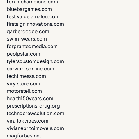
forumchampions.com
bluebargames.com
festivaldelamalou.com
firstsigninnovations.com
garberdodge.com
swim-wears.com
forgrantedmedia.com
peolpstar.com
tylerscustomdesign.com
carworksonline.com
techtimesss.com
virylstore.com
motorstell.com
health150years.com
prescriptions-drug.org
technocrewsolution.com
viraltokvibes.com
vivianebritoimoveis.com
magforbes.net