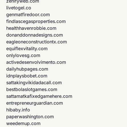
zenifyweb.com
livetogel.co
genmatfiredoor.com
findlascegasproperties.com
healthhavenrobbie.com
donanddonnadesigns.com
eagleoneconstructiontx.com
equiflexvitality.com
onlylovesg.com
activedesenvolvimento.com
dailyhubpages.com
idnplaysbobet.com
sattakingvikidadacall.com
bestbolaslotgames.com
sattamatkafixedgamehere.com
entrepreneurguardian.com
hibaby.info
paperwashington.com
weedemup.com