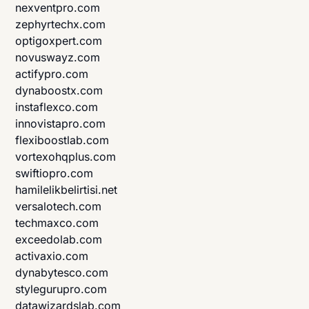
nexventpro.com
zephyrtechx.com
optigoxpert.com
novuswayz.com
actifypro.com
dynaboostx.com
instaflexco.com
innovistapro.com
flexiboostlab.com
vortexohqplus.com
swiftiopro.com
hamilelikbelirtisi.net
versalotech.com
techmaxco.com
exceedolab.com
activaxio.com
dynabytesco.com
stylegurupro.com
datawizardslab.com