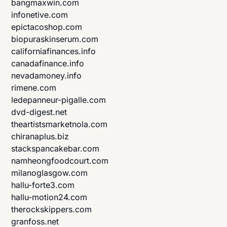
bangmaxwin.com
infonetive.com
epictacoshop.com
biopuraskinserum.com
californiafinances.info
canadafinance.info
nevadamoney.info
rimene.com
ledepanneur-pigalle.com
dvd-digest.net
theartistsmarketnola.com
chiranaplus.biz
stackspancakebar.com
namheongfoodcourt.com
milanoglasgow.com
hallu-forte3.com
hallu-motion24.com
therockskippers.com
granfoss.net