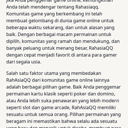
Jika Anda penggemar game online, kemungkinan
Anda telah mendengar tentang Rahasiaqq.
Komunitas game yang berkembang ini telah
membuat gelombang di dunia game online untuk
beberapa waktu sekarang, dan untuk alasan yang
baik. Dengan berbagai macam permainan untuk
dipilih, komunitas yang ramah dan mendukung, dan
banyak peluang untuk menang besar, RahasiaQQ
dengan cepat menjadi favorit di antara para gamer
dari segala usia.
Salah satu faktor utama yang membedakan
RahAsiaQQ dari komunitas game online lainnya
adalah berbagai pilihan game. Baik Anda penggemar
permainan kartu klasik seperti poker dan domino,
atau Anda lebih suka penawaran yang lebih modern
seperti slot dan game arcade, RahAsiaQQ memiliki
sesuatu untuk semua orang. Pilihan permainan yang
beragam ini memastikan bahwa selalu ada sesuatu