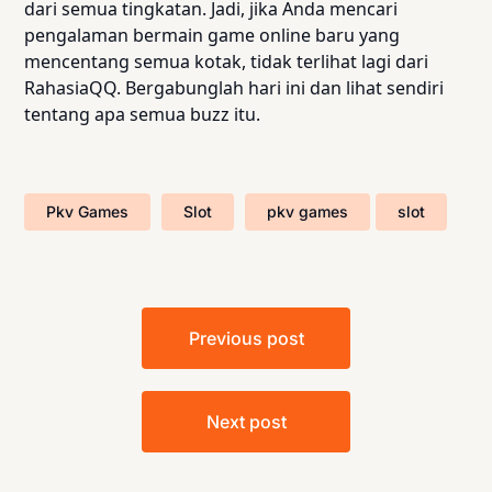
dari semua tingkatan. Jadi, jika Anda mencari
pengalaman bermain game online baru yang
mencentang semua kotak, tidak terlihat lagi dari
RahasiaQQ. Bergabunglah hari ini dan lihat sendiri
tentang apa semua buzz itu.
Pkv Games
Slot
pkv games
slot
Post
Previous post
navigation
Next post