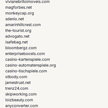
vivianebritoimoveis.com
magforbes.net
monkeycap.org
sdenix.net
amarinhillcrest.com
the-tourist.org
advogato.net
isafebag.net
bloombergz.com
enterpriseboosts.com
casino-kartenspiele.com
casino-automatenspiele.org
casino-tischspiele.com
otbody.com
jamestrust.net
trenz24.com
skipworking.com
loizbeauty.com
anyconverter.com