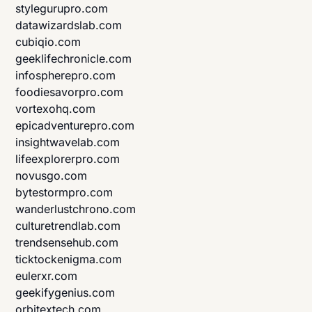
stylegurupro.com
datawizardslab.com
cubiqio.com
geeklifechronicle.com
infospherepro.com
foodiesavorpro.com
vortexohq.com
epicadventurepro.com
insightwavelab.com
lifeexplorerpro.com
novusgo.com
bytestormpro.com
wanderlustchrono.com
culturetrendlab.com
trendsensehub.com
ticktockenigma.com
eulerxr.com
geekifygenius.com
orbitextech.com