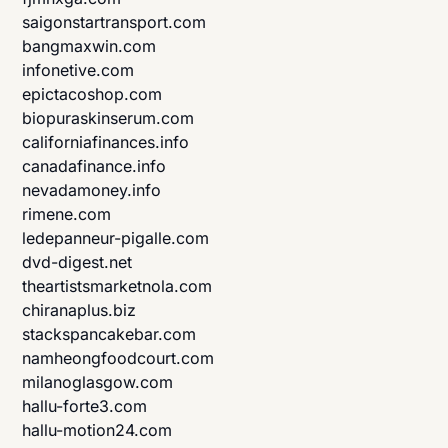
saigonstartransport.com
bangmaxwin.com
infonetive.com
epictacoshop.com
biopuraskinserum.com
californiafinances.info
canadafinance.info
nevadamoney.info
rimene.com
ledepanneur-pigalle.com
dvd-digest.net
theartistsmarketnola.com
chiranaplus.biz
stackspancakebar.com
namheongfoodcourt.com
milanoglasgow.com
hallu-forte3.com
hallu-motion24.com