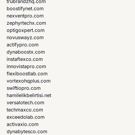
trubrandzhq.com
boostifynet.com
nexventpro.com
zephyrtechx.com
optigoxpert.com
novuswayz.com
actifypro.com
dynaboostx.com
instaflexco.com
innovistapro.com
flexiboostlab.com
vortexohqplus.com
swiftiopro.com
hamilelikbelirtisi.net
versalotech.com
techmaxco.com
exceedolab.com
activaxio.com
dynabytesco.com