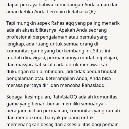
dapat percaya bahwa kemenangan Anda aman dan
aman ketika Anda bermain di RahasiaQQ.
Tapi mungkin aspek Rahasiaqq yang paling menarik
adalah aksesibilitasnya. Apakah Anda seorang
profesional berpengalaman atau pemula yang
lengkap, ada ruang untuk semua orang di
komunitas game yang berkembang ini. Situs ini
mudah dinavigasi, permainannya mudah dipelajari,
dan masyarakat selalu ada untuk menawarkan
dukungan dan bimbingan. Jadi tidak peduli tingkat
pengalaman atau keterampilan Anda, Anda bisa
merasa percaya diri dan mencoba Rahasiaqq.
Sebagai kesimpulan, RahAsiaQQ adalah komunitas
game yang benar -benar memiliki semuanya –
beragam pilihan permainan, komunitas yang ramah
dan mendukung, banyak peluang untuk
memenangkan besar, dan aksesibilitas bagi pemain