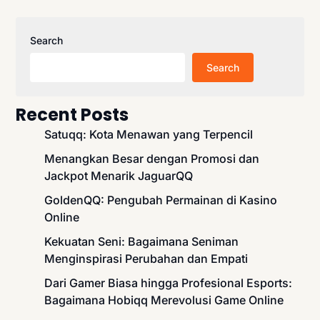
Search
Search
Recent Posts
Satuqq: Kota Menawan yang Terpencil
Menangkan Besar dengan Promosi dan
Jackpot Menarik JaguarQQ
GoldenQQ: Pengubah Permainan di Kasino
Online
Kekuatan Seni: Bagaimana Seniman
Menginspirasi Perubahan dan Empati
Dari Gamer Biasa hingga Profesional Esports:
Bagaimana Hobiqq Merevolusi Game Online