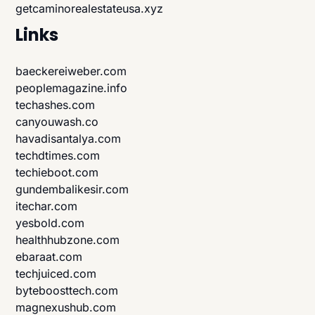
getcaminorealestateusa.xyz
Links
baeckereiweber.com
peoplemagazine.info
techashes.com
canyouwash.co
havadisantalya.com
techdtimes.com
techieboot.com
gundembalikesir.com
itechar.com
yesbold.com
healthhubzone.com
ebaraat.com
techjuiced.com
byteboosttech.com
magnexushub.com