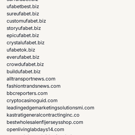
ufabetbest.biz
sureufabet.biz
customufabet.biz
storyufabet.biz
epicufabet.biz
crystalufabet.biz
ufabetok.biz
everufabet.biz
crowdufabet.biz
buildufabet.biz
alltransportnews.com
fashiontrandsnews.com
bbcreporters.com
cryptocasinoguid.com
leadingedgemarketingsolutionsmi.com
kastratigeneralcontractinginc.co
bestwholesalenfljerseysshop.com
openlivinglabdays14.com