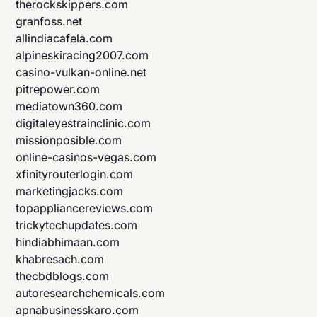
therockskippers.com
granfoss.net
allindiacafela.com
alpineskiracing2007.com
casino-vulkan-online.net
pitrepower.com
mediatown360.com
digitaleyestrainclinic.com
missionposible.com
online-casinos-vegas.com
xfinityrouterlogin.com
marketingjacks.com
topappliancereviews.com
trickytechupdates.com
hindiabhimaan.com
khabresach.com
thecbdblogs.com
autoresearchchemicals.com
apnabusinesskaro.com