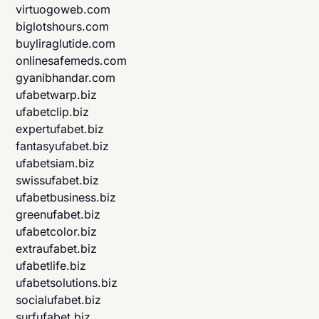
virtuogoweb.com
biglotshours.com
buyliraglutide.com
onlinesafemeds.com
gyanibhandar.com
ufabetwarp.biz
ufabetclip.biz
expertufabet.biz
fantasyufabet.biz
ufabetsiam.biz
swissufabet.biz
ufabetbusiness.biz
greenufabet.biz
ufabetcolor.biz
extraufabet.biz
ufabetlife.biz
ufabetsolutions.biz
socialufabet.biz
surfufabet.biz