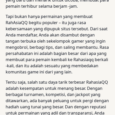
yang baru dan menarik untuk dicoba, membuat para
pemain terhibur selama berjam -jam.
Tapi bukan hanya permainan yang membuat
RahAsiaQQ begitu populer – itu juga rasa
kebersamaan yang dipupuk situs tersebut. Dari saat
Anda mendaftar, Anda akan disambut dengan
tangan terbuka oleh sekelompok gamer yang ingin
mengobrol, berbagi tips, dan saling membantu. Rasa
persahabatan ini adalah bagian besar dari apa yang
membuat para pemain kembali ke Rahasiaqq berkali
-kali, dan itu adalah sesuatu yang membedakan
komunitas game ini dari yang lain.
Tentu saja, salah satu daya tarik terbesar RahasiaQQ
adalah kesempatan untuk menang besar. Dengan
berbagai turnamen, kompetisi, dan jackpot yang
ditawarkan, ada banyak peluang untuk pergi dengan
hadiah uang tunai yang besar. Dan dengan reputasi
untuk permainan yang adil dan transparansi, Anda