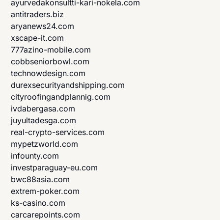
ayurvedakonsultti-kari-nokela.com
antitraders.biz
aryanews24.com
xscape-it.com
777azino-mobile.com
cobbseniorbowl.com
technowdesign.com
durexsecurityandshipping.com
cityroofingandplannig.com
ivdabergasa.com
juyultadesga.com
real-crypto-services.com
mypetzworld.com
infounty.com
investparaguay-eu.com
bwc88asia.com
extrem-poker.com
ks-casino.com
carcarepoints.com