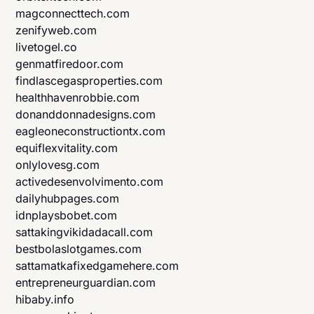
magconnecttech.com
zenifyweb.com
livetogel.co
genmatfiredoor.com
findlascegasproperties.com
healthhavenrobbie.com
donanddonnadesigns.com
eagleoneconstructiontx.com
equiflexvitality.com
onlylovesg.com
activedesenvolvimento.com
dailyhubpages.com
idnplaysbobet.com
sattakingvikidadacall.com
bestbolaslotgames.com
sattamatkafixedgamehere.com
entrepreneurguardian.com
hibaby.info