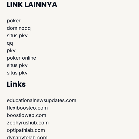
LINK LAINNYA
poker
dominoqq
situs pkv
qq
pkv
poker online
situs pkv
situs pkv
Links
educationalnewsupdates.com
flexiboostco.com
boostioweb.com
zephyrushub.com
optipathlab.com
dynabytelab.com