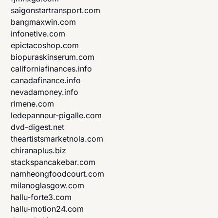
saigonstartransport.com
bangmaxwin.com
infonetive.com
epictacoshop.com
biopuraskinserum.com
californiafinances.info
canadafinance.info
nevadamoney.info
rimene.com
ledepanneur-pigalle.com
dvd-digest.net
theartistsmarketnola.com
chiranaplus.biz
stackspancakebar.com
namheongfoodcourt.com
milanoglasgow.com
hallu-forte3.com
hallu-motion24.com