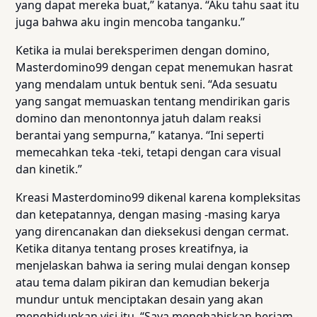
yang dapat mereka buat,” katanya. “Aku tahu saat itu
juga bahwa aku ingin mencoba tanganku.”
Ketika ia mulai bereksperimen dengan domino,
Masterdomino99 dengan cepat menemukan hasrat
yang mendalam untuk bentuk seni. “Ada sesuatu
yang sangat memuaskan tentang mendirikan garis
domino dan menontonnya jatuh dalam reaksi
berantai yang sempurna,” katanya. “Ini seperti
memecahkan teka -teki, tetapi dengan cara visual
dan kinetik.”
Kreasi Masterdomino99 dikenal karena kompleksitas
dan ketepatannya, dengan masing -masing karya
yang direncanakan dan dieksekusi dengan cermat.
Ketika ditanya tentang proses kreatifnya, ia
menjelaskan bahwa ia sering mulai dengan konsep
atau tema dalam pikiran dan kemudian bekerja
mundur untuk menciptakan desain yang akan
menghidupkan visi itu. “Saya menghabiskan berjam -