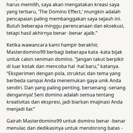
harus memilih, saya akan mengatakan kreasi saya
yang terbaru, ‘The Domino Effect,’ mungkin adalah
pencapaian paling membanggakan saya sejauh ini.
Butuh beberapa minggu perencanaan dan eksekusi,
tetapi hasil akhirnya benar -benar ajaib.”
Ketika wawancara kami hampir berakhir,
Masterdomino99 berbagi beberapa kata -kata bijak
untuk calon seniman domino. “Jangan takut berpikir
di luar kotak dan mencoba hal -hal baru,” katanya.
“Eksperimen dengan pola, struktur, dan tema yang
berbeda sampai Anda menemukan gaya unik Anda
sendiri. Dan yang paling penting, bersenang -senang
dengannya! Seni domino adalah semua tentang
kreativitas dan ekspresi, jadi biarkan imajinasi Anda
menjadi liar.”
Gairah Masterdomino99 untuk domino benar -benar
menular, dan dedikasinya untuk mendorong batas -