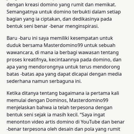
dengan kreasi domino yang rumit dan memikat.
Semangatnya untuk domino terbukti dalam setiap
bagian yang ia ciptakan, dan dedikasinya pada
bentuk seni benar -benar menginspirasi.
Baru -baru ini saya memiliki kesempatan untuk
duduk bersama Masterdomino99 untuk sebuah
wawancara, di mana ia berbagi wawasan tentang
proses kreatifnya, kecintaannya pada domino, dan
apa yang mendorongnya untuk terus mendorong
batas -batas apa yang dapat dicapai dengan media
sederhana namun serbaguna ini.
Ketika ditanya tentang bagaimana ia pertama kali
memulai dengan Dominos, Masterdomino99
menjelaskan bahwa ia telah terpesona dengan
bentuk seni sejak ia masih kecil. “Saya ingat
menonton video artis domino di YouTube dan benar
-benar terpesona oleh desain dan pola yang rumit