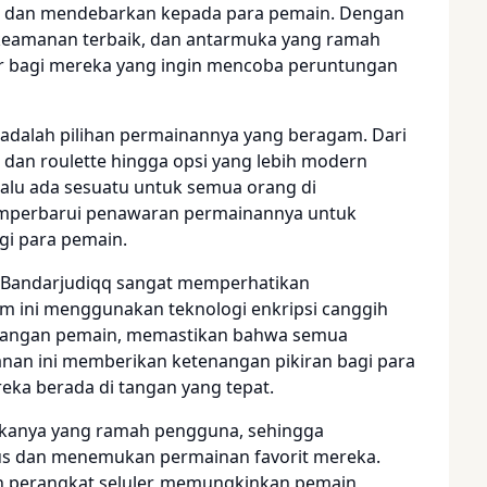
 dan mendebarkan kepada para pemain. Dengan
 keamanan terbaik, dan antarmuka yang ramah
ir bagi mereka yang ingin mencoba peruntungan
q adalah pilihan permainannya yang beragam. Dari
ck, dan roulette hingga opsi yang lebih modern
selalu ada sesuatu untuk semua orang di
 memperbarui penawaran permainannya untuk
gi para pemain.
, Bandarjudiqq sangat memperhatikan
m ini menggunakan teknologi enkripsi canggih
keuangan pemain, memastikan bahwa semua
anan ini memberikan ketenangan pikiran bagi para
ka berada di tangan yang tepat.
kanya yang ramah pengguna, sehingga
s dan menemukan permainan favorit mereka.
an perangkat seluler, memungkinkan pemain