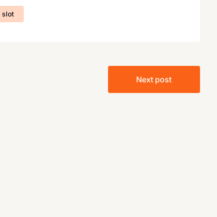
slot
Next post