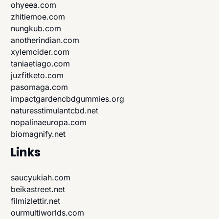
ohyeea.com
zhitiemoe.com
nungkub.com
anotherindian.com
xylemcider.com
taniaetiago.com
juzfitketo.com
pasomaga.com
impactgardencbdgummies.org
naturesstimulantcbd.net
nopalinaeuropa.com
biomagnify.net
Links
saucyukiah.com
beikastreet.net
filmizlettir.net
ourmultiworlds.com