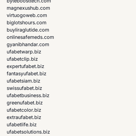
byteboosttech.com
magnexushub.com
virtuogoweb.com
biglotshours.com
buyliraglutide.com
onlinesafemeds.com
gyanibhandar.com
ufabetwarp.biz
ufabetclip.biz
expertufabet.biz
fantasyufabet.biz
ufabetsiam.biz
swissufabet.biz
ufabetbusiness.biz
greenufabet.biz
ufabetcolor.biz
extraufabet.biz
ufabetlife.biz
ufabetsolutions.biz