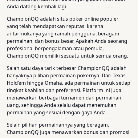
Anda datang kembali lagi.
ChampionQQ adalah situs poker online populer
yang telah mendapatkan reputasi karena
antarmukanya yang ramah pengguna, beragam
permainan, dan bonus besar. Apakah Anda seorang
profesional berpengalaman atau pemula,
ChampionQQ memiliki sesuatu untuk semua orang.
Salah satu daya tarik terbesar ChampionQQ adalah
banyaknya pilihan permainan pokernya. Dari Texas
Hold’em hingga Omaha, ada permainan untuk setiap
tingkat keahlian dan preferensi. Platform ini juga
menawarkan berbagai turnamen dan permainan
uang, sehingga Anda selalu dapat menemukan
permainan yang sesuai dengan gaya Anda.
Selain pilihan permainannya yang beragam,
ChampionQQ juga menawarkan bonus dan promosi