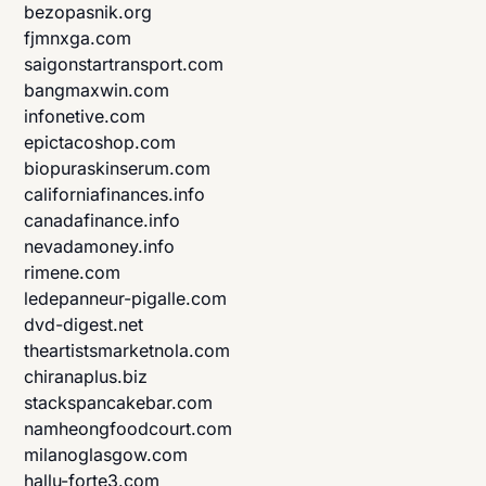
bezopasnik.org
fjmnxga.com
saigonstartransport.com
bangmaxwin.com
infonetive.com
epictacoshop.com
biopuraskinserum.com
californiafinances.info
canadafinance.info
nevadamoney.info
rimene.com
ledepanneur-pigalle.com
dvd-digest.net
theartistsmarketnola.com
chiranaplus.biz
stackspancakebar.com
namheongfoodcourt.com
milanoglasgow.com
hallu-forte3.com