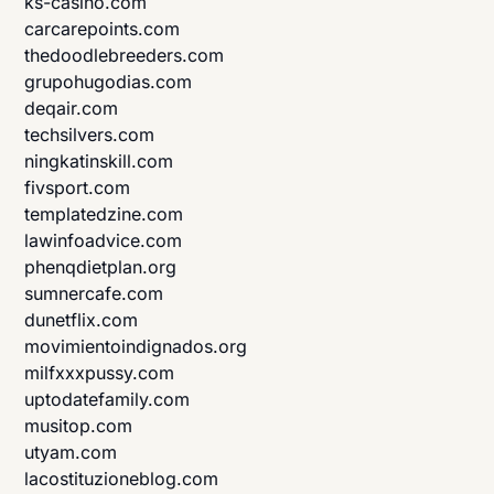
ks-casino.com
carcarepoints.com
thedoodlebreeders.com
grupohugodias.com
deqair.com
techsilvers.com
ningkatinskill.com
fivsport.com
templatedzine.com
lawinfoadvice.com
phenqdietplan.org
sumnercafe.com
dunetflix.com
movimientoindignados.org
milfxxxpussy.com
uptodatefamily.com
musitop.com
utyam.com
lacostituzioneblog.com