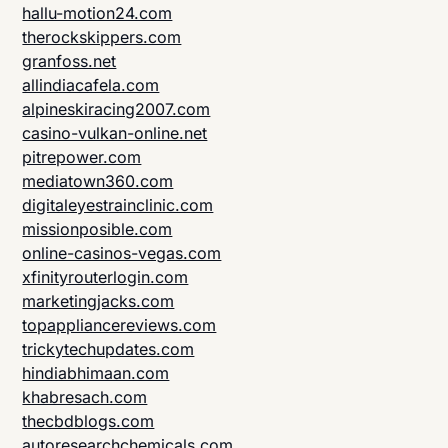
hallu-motion24.com
therockskippers.com
granfoss.net
allindiacafela.com
alpineskiracing2007.com
casino-vulkan-online.net
pitrepower.com
mediatown360.com
digitaleyestrainclinic.com
missionposible.com
online-casinos-vegas.com
xfinityrouterlogin.com
marketingjacks.com
topappliancereviews.com
trickytechupdates.com
hindiabhimaan.com
khabresach.com
thecbdblogs.com
autoresearchchemicals.com