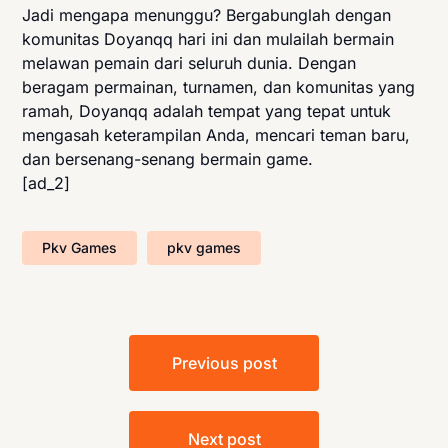
Jadi mengapa menunggu? Bergabunglah dengan
komunitas Doyanqq hari ini dan mulailah bermain
melawan pemain dari seluruh dunia. Dengan
beragam permainan, turnamen, dan komunitas yang
ramah, Doyanqq adalah tempat yang tepat untuk
mengasah keterampilan Anda, mencari teman baru,
dan bersenang-senang bermain game.
[ad_2]
Pkv Games
pkv games
Post
Previous post
navigation
Next post