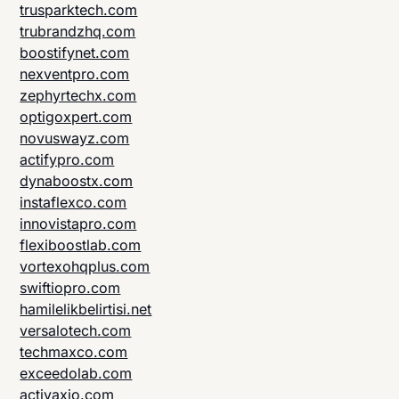
trusparktech.com
trubrandzhq.com
boostifynet.com
nexventpro.com
zephyrtechx.com
optigoxpert.com
novuswayz.com
actifypro.com
dynaboostx.com
instaflexco.com
innovistapro.com
flexiboostlab.com
vortexohqplus.com
swiftiopro.com
hamilelikbelirtisi.net
versalotech.com
techmaxco.com
exceedolab.com
activaxio.com