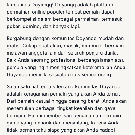
komunitas Doyanqq! Doyanqq adalah platform
permainan online populer tempat pemain dapat
berkompetisi dalam berbagai permainan, termasuk
poker, domino, dan banyak lagi.
Bergabung dengan komunitas Doyanqq mudah dan
gratis. Cukup buat akun, masuk, dan mulai bermain
melawan anggota lain dari seluruh penjuru dunia.
Baik Anda seorang profesional berpengalaman atau
pemula yang ingin meningkatkan keterampilan Anda,
Doyanqq memiliki sesuatu untuk semua orang.
Salah satu hal terbaik tentang komunitas Doyanqq
adalah keragaman pemain yang akan Anda temui.
Dari pemain kasual hingga pesaing berat, Anda akan
menemukan berbagai tingkat keahlian dan gaya
bermain. Hal ini memberikan pengalaman bermain
game yang menarik dan menantang, karena Anda
tidak pernah tahu siapa yang akan Anda hadapi