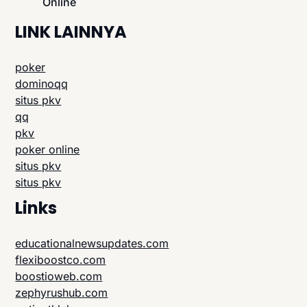
Online
LINK LAINNYA
poker
dominoqq
situs pkv
qq
pkv
poker online
situs pkv
situs pkv
Links
educationalnewsupdates.com
flexiboostco.com
boostioweb.com
zephyrushub.com