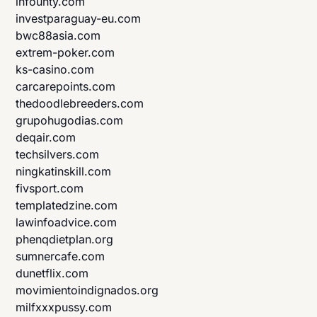
infounty.com
investparaguay-eu.com
bwc88asia.com
extrem-poker.com
ks-casino.com
carcarepoints.com
thedoodlebreeders.com
grupohugodias.com
deqair.com
techsilvers.com
ningkatinskill.com
fivsport.com
templatedzine.com
lawinfoadvice.com
phenqdietplan.org
sumnercafe.com
dunetflix.com
movimientoindignados.org
milfxxxpussy.com