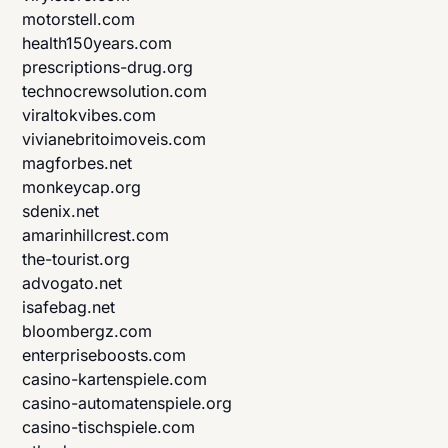
motorstell.com
health150years.com
prescriptions-drug.org
technocrewsolution.com
viraltokvibes.com
vivianebritoimoveis.com
magforbes.net
monkeycap.org
sdenix.net
amarinhillcrest.com
the-tourist.org
advogato.net
isafebag.net
bloombergz.com
enterpriseboosts.com
casino-kartenspiele.com
casino-automatenspiele.org
casino-tischspiele.com