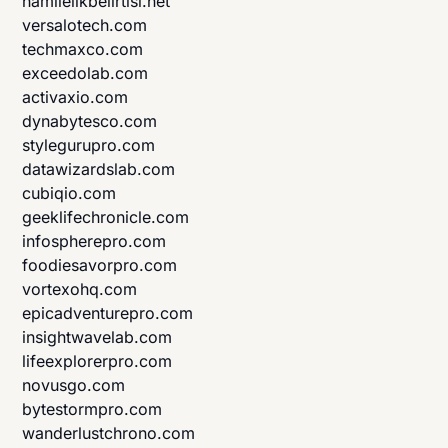
hamilelikbelirtisi.net
versalotech.com
techmaxco.com
exceedolab.com
activaxio.com
dynabytesco.com
stylegurupro.com
datawizardslab.com
cubiqio.com
geeklifechronicle.com
infospherepro.com
foodiesavorpro.com
vortexohq.com
epicadventurepro.com
insightwavelab.com
lifeexplorerpro.com
novusgo.com
bytestormpro.com
wanderlustchrono.com