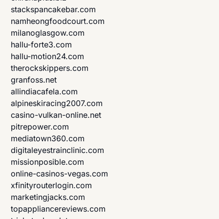
stackspancakebar.com
namheongfoodcourt.com
milanoglasgow.com
hallu-forte3.com
hallu-motion24.com
therockskippers.com
granfoss.net
allindiacafela.com
alpineskiracing2007.com
casino-vulkan-online.net
pitrepower.com
mediatown360.com
digitaleyestrainclinic.com
missionposible.com
online-casinos-vegas.com
xfinityrouterlogin.com
marketingjacks.com
topappliancereviews.com