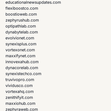
educationalnewsupdates.com
flexiboostco.com
boostioweb.com
zephyrushub.com
optipathlab.com
dynabytelab.com
evolvionet.com
synexisplus.com
vortexonet.com
maxxifynet.com
innovexahub.com
dynacorelab.com
synexistechco.com
truvivopro.com
vividusco.com
vortexahq.com
zenithifyit.com
maxxiohub.com
zephyraweb.com