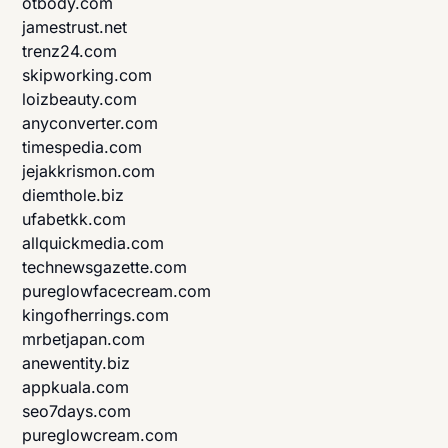
otbody.com
jamestrust.net
trenz24.com
skipworking.com
loizbeauty.com
anyconverter.com
timespedia.com
jejakkrismon.com
diemthole.biz
ufabetkk.com
allquickmedia.com
technewsgazette.com
pureglowfacecream.com
kingofherrings.com
mrbetjapan.com
anewentity.biz
appkuala.com
seo7days.com
pureglowcream.com