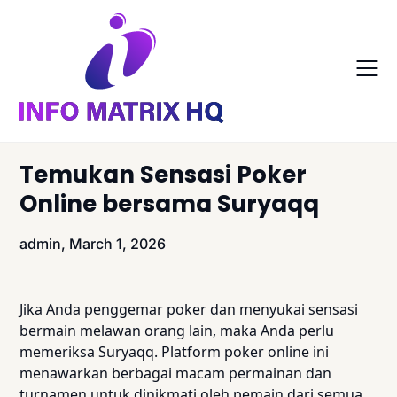
Skip
to
content
Temukan Sensasi Poker
Online bersama Suryaqq
admin,
March 1, 2026
Jika Anda penggemar poker dan menyukai sensasi
bermain melawan orang lain, maka Anda perlu
memeriksa Suryaqq. Platform poker online ini
menawarkan berbagai macam permainan dan
turnamen untuk dinikmati oleh pemain dari semua