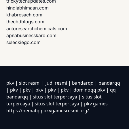
trickytechupdates.com
hindiabhimaan.com
khabresach.com
thecbdblogs.com
autoresearchchemicals.com
apnabusinesskaro.com
suleckiego.com
pkv
|
slot resmi
|
judi resmi
|
bandarqq
|
bandarqq
|
pkv
|
pkv
|
pkv
|
pkv
|
pkv
|
dominoqq pkv
|
qq
|
bandarqq
|
situs slot terpercaya
|
situs slot
terpercaya
|
situs slot terpercaya
|
pkv games
|
https://hematqq.pkvgamesresmi.org/