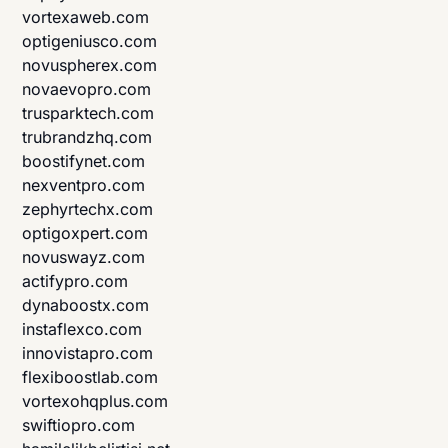
vortexaweb.com
optigeniusco.com
novuspherex.com
novaevopro.com
trusparktech.com
trubrandzhq.com
boostifynet.com
nexventpro.com
zephyrtechx.com
optigoxpert.com
novuswayz.com
actifypro.com
dynaboostx.com
instaflexco.com
innovistapro.com
flexiboostlab.com
vortexohqplus.com
swiftiopro.com