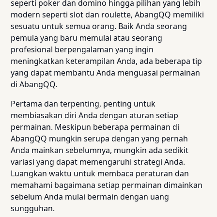
seperti poker dan domino hingga pilihan yang lebih
modern seperti slot dan roulette, AbangQQ memiliki
sesuatu untuk semua orang. Baik Anda seorang
pemula yang baru memulai atau seorang
profesional berpengalaman yang ingin
meningkatkan keterampilan Anda, ada beberapa tip
yang dapat membantu Anda menguasai permainan
di AbangQQ.
Pertama dan terpenting, penting untuk
membiasakan diri Anda dengan aturan setiap
permainan. Meskipun beberapa permainan di
AbangQQ mungkin serupa dengan yang pernah
Anda mainkan sebelumnya, mungkin ada sedikit
variasi yang dapat memengaruhi strategi Anda.
Luangkan waktu untuk membaca peraturan dan
memahami bagaimana setiap permainan dimainkan
sebelum Anda mulai bermain dengan uang
sungguhan.