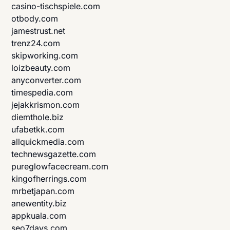
casino-tischspiele.com
otbody.com
jamestrust.net
trenz24.com
skipworking.com
loizbeauty.com
anyconverter.com
timespedia.com
jejakkrismon.com
diemthole.biz
ufabetkk.com
allquickmedia.com
technewsgazette.com
pureglowfacecream.com
kingofherrings.com
mrbetjapan.com
anewentity.biz
appkuala.com
seo7days.com