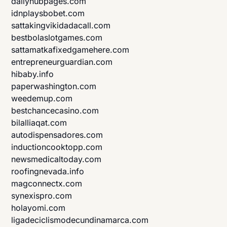
dailyhubpages.com
idnplaysbobet.com
sattakingvikidadacall.com
bestbolaslotgames.com
sattamatkafixedgamehere.com
entrepreneurguardian.com
hibaby.info
paperwashington.com
weedemup.com
bestchancecasino.com
bilalliaqat.com
autodispensadores.com
inductioncooktopp.com
newsmedicaltoday.com
roofingnevada.info
magconnectx.com
synexispro.com
holayomi.com
ligadeciclismodecundinamarca.com