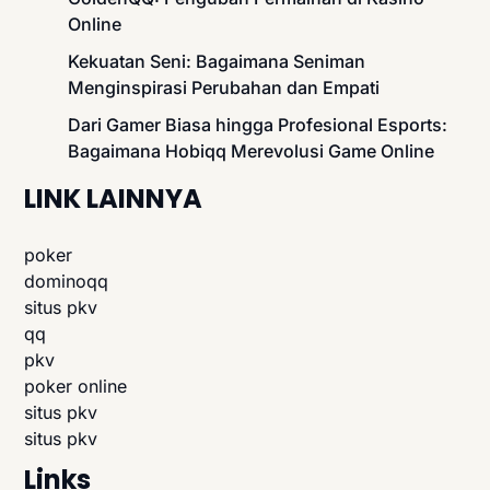
Online
Kekuatan Seni: Bagaimana Seniman
Menginspirasi Perubahan dan Empati
Dari Gamer Biasa hingga Profesional Esports:
Bagaimana Hobiqq Merevolusi Game Online
LINK LAINNYA
poker
dominoqq
situs pkv
qq
pkv
poker online
situs pkv
situs pkv
Links