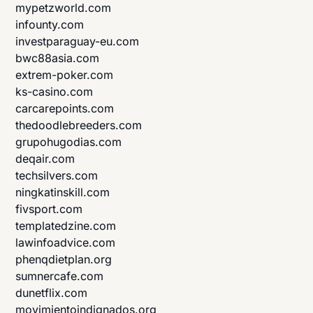
mypetzworld.com
infounty.com
investparaguay-eu.com
bwc88asia.com
extrem-poker.com
ks-casino.com
carcarepoints.com
thedoodlebreeders.com
grupohugodias.com
deqair.com
techsilvers.com
ningkatinskill.com
fivsport.com
templatedzine.com
lawinfoadvice.com
phenqdietplan.org
sumnercafe.com
dunetflix.com
movimientoindignados.org