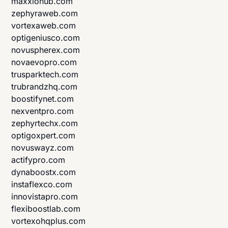
maxxiohub.com
zephyraweb.com
vortexaweb.com
optigeniusco.com
novuspherex.com
novaevopro.com
trusparktech.com
trubrandzhq.com
boostifynet.com
nexventpro.com
zephyrtechx.com
optigoxpert.com
novuswayz.com
actifypro.com
dynaboostx.com
instaflexco.com
innovistapro.com
flexiboostlab.com
vortexohqplus.com