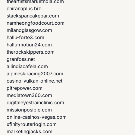
theartistsmarketnola.com
chiranaplus.biz
stackspancakebar.com
namheongfoodcourt.com
milanoglasgow.com
hallu-forte3.com
hallu-motion24.com
therockskippers.com
granfoss.net
allindiacafela.com
alpineskiracing2007.com
casino-vulkan-online.net
pitrepower.com
mediatown360.com
digitaleyestrainclinic.com
missionposible.com
online-casinos-vegas.com
xfinityrouterlogin.com
marketingjacks.com