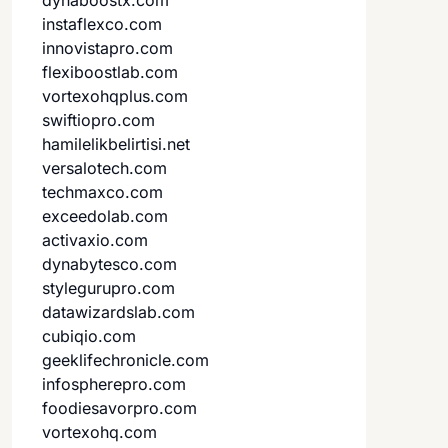
dynaboostx.com
instaflexco.com
innovistapro.com
flexiboostlab.com
vortexohqplus.com
swiftiopro.com
hamilelikbelirtisi.net
versalotech.com
techmaxco.com
exceedolab.com
activaxio.com
dynabytesco.com
stylegurupro.com
datawizardslab.com
cubiqio.com
geeklifechronicle.com
infospherepro.com
foodiesavorpro.com
vortexohq.com