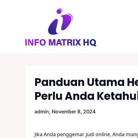
Skip
to
content
Panduan Utama H
Perlu Anda Ketahu
admin,
November 8, 2024
Jika Anda penggemar judi online, Anda mu