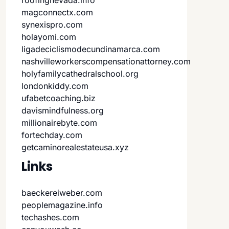
roofingnevada.info
magconnectx.com
synexispro.com
holayomi.com
ligadeciclismodecundinamarca.com
nashvilleworkerscompensationattorney.com
holyfamilycathedralschool.org
londonkiddy.com
ufabetcoaching.biz
davismindfulness.org
millionairebyte.com
fortechday.com
getcaminorealestateusa.xyz
Links
baeckereiweber.com
peoplemagazine.info
techashes.com