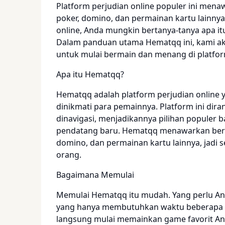
Platform perjudian online populer ini me
poker, domino, dan permainan kartu lainny
online, Anda mungkin bertanya-tanya apa 
Dalam panduan utama Hematqq ini, kami a
untuk mulai bermain dan menang di platfor
Apa itu Hematqq?
Hematqq adalah platform perjudian onlin
dinikmati para pemainnya. Platform ini d
dinavigasi, menjadikannya pilihan populer
pendatang baru. Hematqq menawarkan ber
domino, dan permainan kartu lainnya, jadi s
orang.
Bagaimana Memulai
Memulai Hematqq itu mudah. Yang perlu An
yang hanya membutuhkan waktu beberapa m
langsung mulai memainkan game favorit A