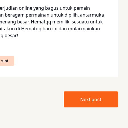
erjudian online yang bagus untuk pemain
n beragam permainan untuk dipilih, antarmuka
enang besar, Hematqq memiliki sesuatu untuk
 akun di Hematqq hari ini dan mulai mainkan
g besar!
slot
Next post