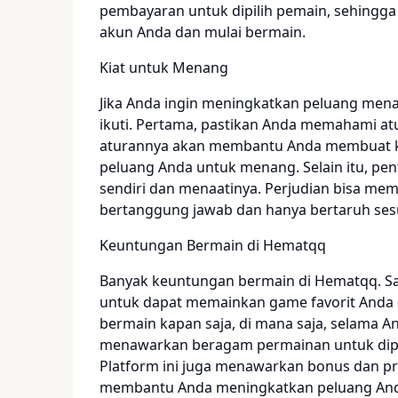
pembayaran untuk dipilih pemain, sehingg
akun Anda dan mulai bermain.
Kiat untuk Menang
Jika Anda ingin meningkatkan peluang mena
ikuti. Pertama, pastikan Anda memahami a
aturannya akan membantu Anda membuat ke
peluang Anda untuk menang. Selain itu, pe
sendiri dan menaatinya. Perjudian bisa memb
bertanggung jawab dan hanya bertaruh se
Keuntungan Bermain di Hematqq
Banyak keuntungan bermain di Hematqq. Sa
untuk dapat memainkan game favorit Anda 
bermain kapan saja, di mana saja, selama An
menawarkan beragam permainan untuk dipil
Platform ini juga menawarkan bonus dan p
membantu Anda meningkatkan peluang And