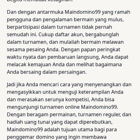
Dan dengan antarmuka Maindomino99 yang ramah
pengguna dan pengalaman bermain yang mulus,
berpartisipasi dalam turnamen tidak pernah
semudah ini. Cukup daftar akun, bergabunglah
dalam turnamen, dan mulailah bermain melawan
sesama pesaing Anda. Dengan papan peringkat
waktu nyata dan pembaruan langsung, Anda dapat
melacak kemajuan Anda dan melihat bagaimana
Anda bersaing dalam persaingan.
Jadi jika Anda mencari cara yang menyenangkan dan
mengasyikkan untuk menguji keterampilan Anda
dan merasakan serunya kompetisi, Anda bisa
mengunjungi turnamen online Maindomino99.
Dengan beragam permainan, turnamen reguler, dan
hadiah uang tunai yang dapat diperebutkan,
Maindomino99 adalah tujuan utama bagi para
penggemar domino yang ingin membawa