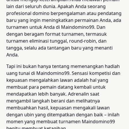
lain dari seluruh dunia. Apakah Anda seorang
profesional domino berpengalaman atau pendatang
baru yang ingin meningkatkan permainan Anda, ada
turnamen untuk Anda di Maindomino99. Dan
dengan beragam format turnamen, termasuk
turnamen eliminasi tunggal, round-robin, dan
tangga, selalu ada tantangan baru yang menanti
Anda.
Tapi ini bukan hanya tentang memenangkan hadiah
uang tunai di Maindomino99. Sensasi kompetisi dan
kepuasan mengalahkan lawan adalah hal yang
membuat para pemain datang kembali untuk
mendapatkan lebih banyak. Adrenalin saat
mengambil langkah berani dan melihatnya
membuahkan hasil, kepuasan mengakali lawan
dengan ubin yang ditempatkan dengan baik – inilah
momen yang membuat turnamen Maindomino99
begitu membuat ketagihan.