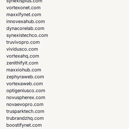
synexisplus.com
vortexonet.com
maxxifynet.com
innovexahub.com
dynacorelab.com
synexistechco.com
truvivopro.com
vividusco.com
vortexahq.com
zenithifyit.com
maxxiohub.com
zephyraweb.com
vortexaweb.com
optigeniusco.com
novuspherex.com
novaevopro.com
trusparktech.com
trubrandzhq.com
boostifynet.com