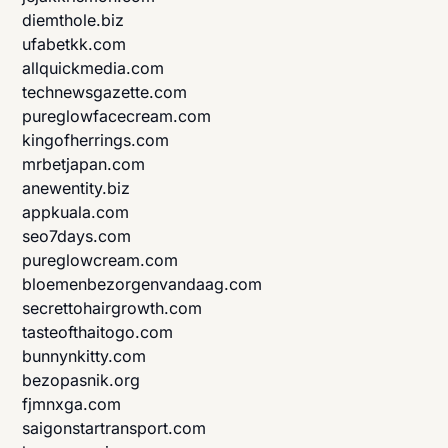
diemthole.biz
ufabetkk.com
allquickmedia.com
technewsgazette.com
pureglowfacecream.com
kingofherrings.com
mrbetjapan.com
anewentity.biz
appkuala.com
seo7days.com
pureglowcream.com
bloemenbezorgenvandaag.com
secrettohairgrowth.com
tasteofthaitogo.com
bunnynkitty.com
bezopasnik.org
fjmnxga.com
saigonstartransport.com