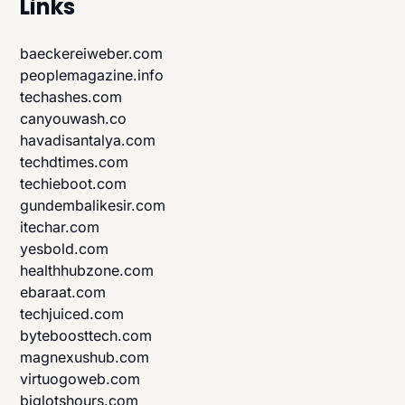
Links
baeckereiweber.com
peoplemagazine.info
techashes.com
canyouwash.co
havadisantalya.com
techdtimes.com
techieboot.com
gundembalikesir.com
itechar.com
yesbold.com
healthhubzone.com
ebaraat.com
techjuiced.com
byteboosttech.com
magnexushub.com
virtuogoweb.com
biglotshours.com