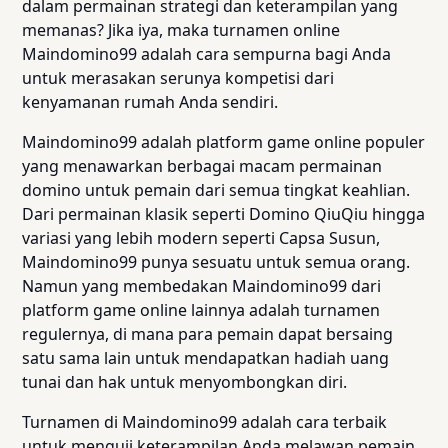
dalam permainan strategi dan keterampilan yang
memanas? Jika iya, maka turnamen online
Maindomino99 adalah cara sempurna bagi Anda
untuk merasakan serunya kompetisi dari
kenyamanan rumah Anda sendiri.
Maindomino99 adalah platform game online populer
yang menawarkan berbagai macam permainan
domino untuk pemain dari semua tingkat keahlian.
Dari permainan klasik seperti Domino QiuQiu hingga
variasi yang lebih modern seperti Capsa Susun,
Maindomino99 punya sesuatu untuk semua orang.
Namun yang membedakan Maindomino99 dari
platform game online lainnya adalah turnamen
regulernya, di mana para pemain dapat bersaing
satu sama lain untuk mendapatkan hadiah uang
tunai dan hak untuk menyombongkan diri.
Turnamen di Maindomino99 adalah cara terbaik
untuk menguji keterampilan Anda melawan pemain